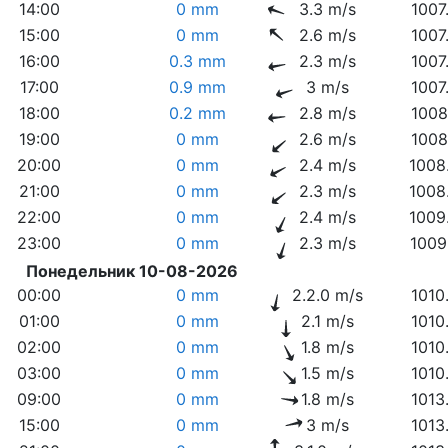
14:00
0 mm
3.3 m/s
1007
15:00
0 mm
2.6 m/s
1007
16:00
0.3 mm
2.3 m/s
1007
17:00
0.9 mm
3 m/s
1007
18:00
0.2 mm
2.8 m/s
1008
19:00
0 mm
2.6 m/s
1008
20:00
0 mm
2.4 m/s
1008
21:00
0 mm
2.3 m/s
1008
22:00
0 mm
2.4 m/s
1009
23:00
0 mm
2.3 m/s
1009
Понедельник 10-08-2026
00:00
0 mm
2.2.0 m/s
1010
01:00
0 mm
2.1 m/s
1010
02:00
0 mm
1.8 m/s
1010
03:00
0 mm
1.5 m/s
1010
09:00
0 mm
1.8 m/s
1013
15:00
0 mm
3 m/s
1013