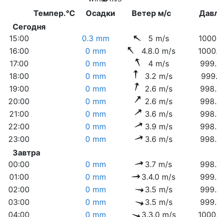
Темпер.°C
Осадки
Ветер м/с
Дав
Сегодня
15:00
0.3 mm
5 m/s
1000
16:00
0 mm
4.8.0 m/s
1000
17:00
0 mm
4 m/s
999.
18:00
0 mm
3.2 m/s
999.
19:00
0 mm
2.6 m/s
998.
20:00
0 mm
2.6 m/s
998.
21:00
0 mm
3.6 m/s
998.
22:00
0 mm
3.9 m/s
998.
23:00
0 mm
3.6 m/s
998.
Завтра
00:00
0 mm
3.7 m/s
998.
01:00
0 mm
3.4.0 m/s
999.
02:00
0 mm
3.5 m/s
999.
03:00
0 mm
3.5 m/s
999.
04:00
0 mm
3.3.0 m/s
1000