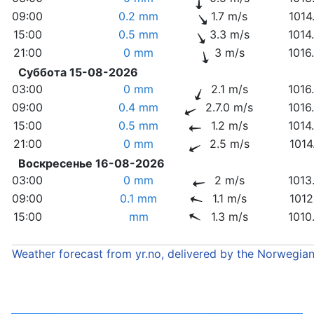
09:00
0.2 mm
1.7 m/s
1014
15:00
0.5 mm
3.3 m/s
1014
21:00
0 mm
3 m/s
1016
Суббота 15-08-2026
03:00
0 mm
2.1 m/s
1016
09:00
0.4 mm
2.7.0 m/s
1016
15:00
0.5 mm
1.2 m/s
1014
21:00
0 mm
2.5 m/s
1014
Воскресенье 16-08-2026
03:00
0 mm
2 m/s
1013
09:00
0.1 mm
1.1 m/s
1012
15:00
mm
1.3 m/s
1010
Weather forecast from yr.no, delivered by the Norwegia