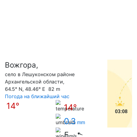
Вожгора,
С
село в Лешуконском районе
Архангельской области,
64.5° N, 48.46° E 82 m
Погода на ближайший час
14°
14°
03:08
0.3
mm
5
m/s