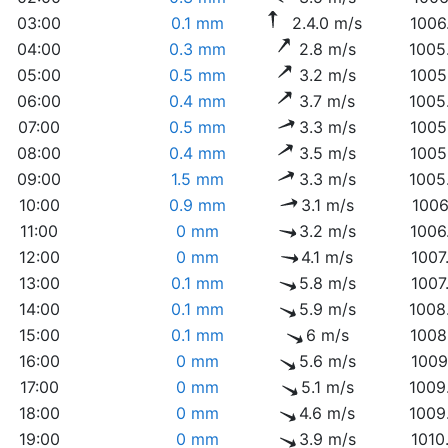
03:00
0.1 mm
2.4.0 m/s
1006
04:00
0.3 mm
2.8 m/s
1005
05:00
0.5 mm
3.2 m/s
1005
06:00
0.4 mm
3.7 m/s
1005
07:00
0.5 mm
3.3 m/s
1005
08:00
0.4 mm
3.5 m/s
1005
09:00
1.5 mm
3.3 m/s
1005
10:00
0.9 mm
3.1 m/s
1006
11:00
0 mm
3.2 m/s
1006
12:00
0 mm
4.1 m/s
1007
13:00
0.1 mm
5.8 m/s
1007
14:00
0.1 mm
5.9 m/s
1008
15:00
0.1 mm
6 m/s
1008
16:00
0 mm
5.6 m/s
1009
17:00
0 mm
5.1 m/s
1009
18:00
0 mm
4.6 m/s
1009
19:00
0 mm
3.9 m/s
1010