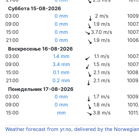
Суббота 15-08-2026
03:00
0 mm
2 m/s
1009
09:00
0 mm
1.9 m/s
1007
15:00
0 mm
3.7.0 m/s
1007
21:00
0 mm
1.9 m/s
1006
Воскресенье 16-08-2026
03:00
1.4 mm
1.1 m/s
1007
09:00
3.4 mm
1.5 m/s
1007
15:00
0.1 mm
2.1 m/s
1008
21:00
0.2 mm
2.1 m/s
1009
Понедельник 17-08-2026
03:00
0 mm
1.7 m/s
1009
09:00
0 mm
1.8 m/s
1010
15:00
mm
3.8 m/s
1011
Weather forecast from yr.no, delivered by the Norwegia