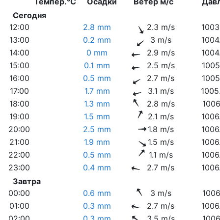
Темпер.°C
Осадки
Ветер м/с
Дав
Сегодня
12:00
2.8 mm
2.3 m/s
1003
13:00
0.2 mm
3 m/s
1004
14:00
0 mm
2.9 m/s
1004
15:00
0.1 mm
2.5 m/s
1005
16:00
0.5 mm
2.7 m/s
1005
17:00
1.7 mm
3.1 m/s
1005
18:00
1.3 mm
2.8 m/s
1006
19:00
1.5 mm
2.1 m/s
1006
20:00
2.5 mm
1.8 m/s
1006
21:00
1.9 mm
1.5 m/s
1006
22:00
0.5 mm
1.1 m/s
1006
23:00
0.4 mm
2.7 m/s
1006
Завтра
00:00
0.6 mm
3 m/s
1006
01:00
0.3 mm
2.7 m/s
1006
02:00
0.3 mm
3.5 m/s
1006