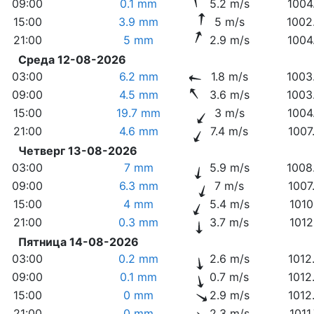
09:00
0.1 mm
5.2 m/s
1004
15:00
3.9 mm
5 m/s
1002
21:00
5 mm
2.9 m/s
1004
Среда 12-08-2026
03:00
6.2 mm
1.8 m/s
1003
09:00
4.5 mm
3.6 m/s
1003
15:00
19.7 mm
3 m/s
1004
21:00
4.6 mm
7.4 m/s
1007
Четверг 13-08-2026
03:00
7 mm
5.9 m/s
1008
09:00
6.3 mm
7 m/s
1007
15:00
4 mm
5.4 m/s
1010
21:00
0.3 mm
3.7 m/s
1012
Пятница 14-08-2026
03:00
0.2 mm
2.6 m/s
1012
09:00
0.1 mm
0.7 m/s
1012
15:00
0 mm
2.9 m/s
1012
21:00
0 mm
2.3 m/s
1011