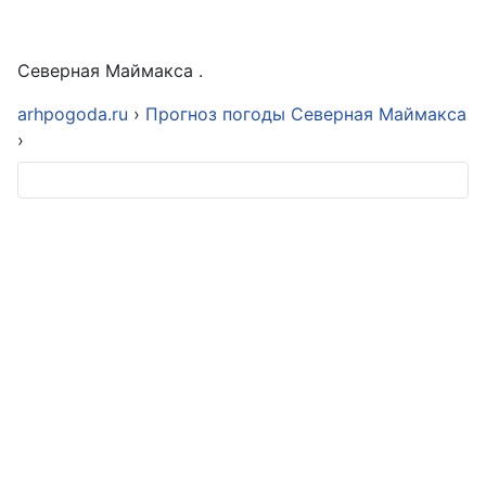
Северная Маймакса .
arhpogoda.ru
›
Прогноз погоды Северная Маймакса
›