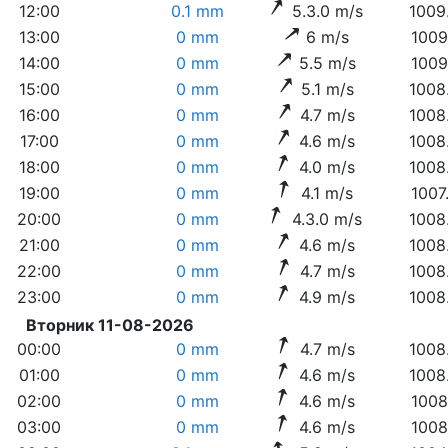
12:00
0.1 mm
5.3.0 m/s
1009
13:00
0 mm
6 m/s
1009
14:00
0 mm
5.5 m/s
1009
15:00
0 mm
5.1 m/s
1008
16:00
0 mm
4.7 m/s
1008
17:00
0 mm
4.6 m/s
1008
18:00
0 mm
4.0 m/s
1008
19:00
0 mm
4.1 m/s
1007
20:00
0 mm
4.3.0 m/s
1008
21:00
0 mm
4.6 m/s
1008
22:00
0 mm
4.7 m/s
1008
23:00
0 mm
4.9 m/s
1008
Вторник 11-08-2026
00:00
0 mm
4.7 m/s
1008
01:00
0 mm
4.6 m/s
1008
02:00
0 mm
4.6 m/s
1008
03:00
0 mm
4.6 m/s
1008