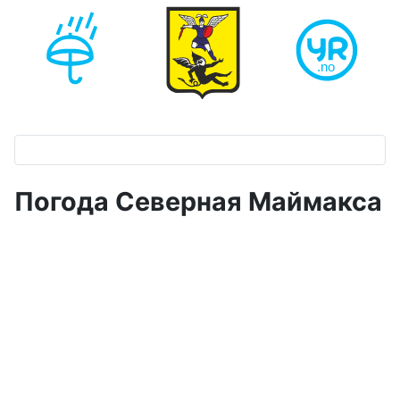
Погода Северная Маймакса