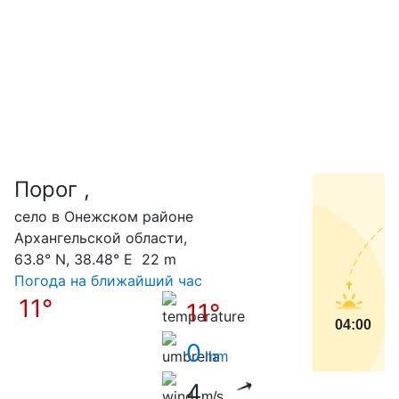
Порог ,
С
село в Онежском районе
Архангельской области,
63.8° N, 38.48° E 22 m
Погода на ближайший час
11°
11°
04:00
0
mm
4
m/s