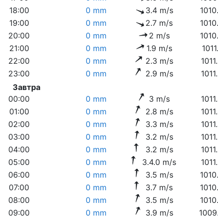
18:00
0 mm
3.4 m/s
1010
19:00
0 mm
2.7 m/s
1010
20:00
0 mm
2 m/s
1010
21:00
0 mm
1.9 m/s
1011
22:00
0 mm
2.3 m/s
1011
23:00
0 mm
2.9 m/s
1011
Завтра
00:00
0 mm
3 m/s
1011
01:00
0 mm
2.8 m/s
1011
02:00
0 mm
3.3 m/s
1011
03:00
0 mm
3.2 m/s
1011
04:00
0 mm
3.2 m/s
1011
05:00
0 mm
3.4.0 m/s
1011
06:00
0 mm
3.5 m/s
1010
07:00
0 mm
3.7 m/s
1010
08:00
0 mm
3.5 m/s
1010
09:00
0 mm
3.9 m/s
1009