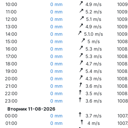
10:00
0 mm
4.9 m/s
1009
11:00
0 mm
5.2 m/s
1009
12:00
0 mm
5.1 m/s
1009
13:00
0 mm
4.9 m/s
1009
14:00
0 mm
5.1.0 m/s
1009
15:00
0 mm
5 m/s
1008
16:00
0 mm
5.3 m/s
1008
17:00
0 mm
5.3 m/s
1008
18:00
0 mm
4.7 m/s
1008
19:00
0 mm
5.4 m/s
1008
20:00
0 mm
4.3 m/s
1008
21:00
0 mm
3.6 m/s
1008
22:00
0 mm
3.5 m/s
1008
23:00
0 mm
3.6 m/s
1008
Вторник 11-08-2026
00:00
0 mm
3.7 m/s
1007
01:00
0 mm
4 m/s
1007