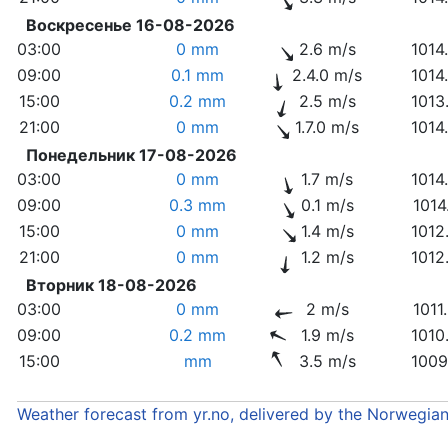
Воскресенье 16-08-2026
03:00
0 mm
2.6 m/s
1014
09:00
0.1 mm
2.4.0 m/s
1014
15:00
0.2 mm
2.5 m/s
1013
21:00
0 mm
1.7.0 m/s
1014
Понедельник 17-08-2026
03:00
0 mm
1.7 m/s
1014
09:00
0.3 mm
0.1 m/s
1014
15:00
0 mm
1.4 m/s
1012
21:00
0 mm
1.2 m/s
1012
Вторник 18-08-2026
03:00
0 mm
2 m/s
1011
09:00
0.2 mm
1.9 m/s
1010
15:00
mm
3.5 m/s
1009
Weather forecast from yr.no, delivered by the Norwegia