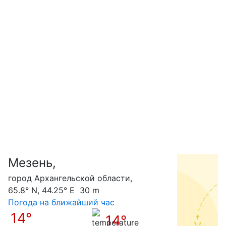
Мезень,
С
город Архангельской области,
65.8° N, 44.25° E 30 m
Погода на ближайший час
14°
14°