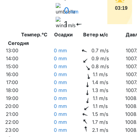
0
03:19
mm
1
m/s
Темпер.°C
Осадки
Ветер м/с
Дав
Сегодня
13:00
0 mm
0.7 m/s
1007
14:00
0 mm
0.9 m/s
1007
15:00
0 mm
0.8 m/s
1007
16:00
0 mm
1.1 m/s
1007
17:00
0 mm
1.4 m/s
1007
18:00
0 mm
1.3 m/s
1007
19:00
0 mm
1.1 m/s
1008
20:00
0 mm
1.1 m/s
1008
21:00
0 mm
1.5 m/s
1008
22:00
0 mm
1.7 m/s
1008
23:00
0 mm
2.1 m/s
1008