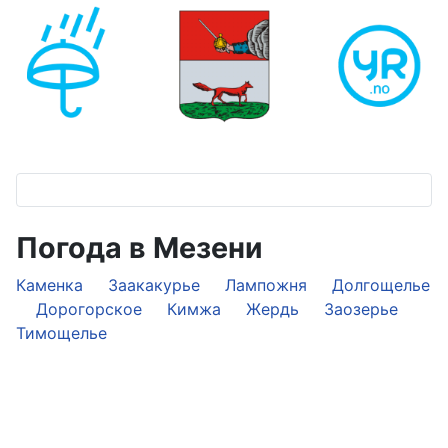
Погода в Мезени
Каменка
Заакакурье
Лампожня
Долгощелье
Дорогорское
Кимжа
Жердь
Заозерье
Тимощелье