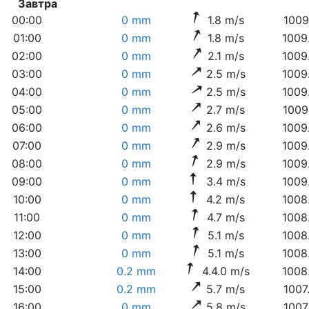
Завтра
00:00
0 mm
1.8 m/s
1009
01:00
0 mm
1.8 m/s
1009
02:00
0 mm
2.1 m/s
1009
03:00
0 mm
2.5 m/s
1009
04:00
0 mm
2.5 m/s
1009
05:00
0 mm
2.7 m/s
1009
06:00
0 mm
2.6 m/s
1009
07:00
0 mm
2.9 m/s
1009
08:00
0 mm
2.9 m/s
1009
09:00
0 mm
3.4 m/s
1009
10:00
0 mm
4.2 m/s
1008
11:00
0 mm
4.7 m/s
1008
12:00
0 mm
5.1 m/s
1008
13:00
0 mm
5.1 m/s
1008
14:00
0.2 mm
4.4.0 m/s
1008
15:00
0.2 mm
5.7 m/s
1007
16:00
0 mm
5.8 m/s
1007