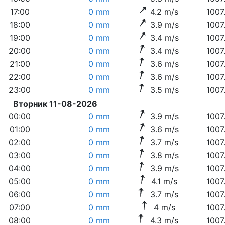
17:00
0 mm
4.2 m/s
1007
18:00
0 mm
3.9 m/s
1007
19:00
0 mm
3.4 m/s
1007
20:00
0 mm
3.4 m/s
1007
21:00
0 mm
3.6 m/s
1007
22:00
0 mm
3.6 m/s
1007
23:00
0 mm
3.5 m/s
1007
Вторник 11-08-2026
00:00
0 mm
3.9 m/s
1007
01:00
0 mm
3.6 m/s
1007
02:00
0 mm
3.7 m/s
1007
03:00
0 mm
3.8 m/s
1007
04:00
0 mm
3.9 m/s
1007
05:00
0 mm
4.1 m/s
1007
06:00
0 mm
3.7 m/s
1007
07:00
0 mm
4 m/s
1007
08:00
0 mm
4.3 m/s
1007