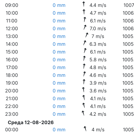
09:00
0 mm
4.4 m/s
1007
10:00
0 mm
4.7 m/s
1006
11:00
0 mm
6.1 m/s
1006
12:00
0 mm
7.0 m/s
1006
13:00
0 mm
7 m/s
1005
14:00
0 mm
6.3 m/s
1005
15:00
0 mm
6.1 m/s
1005
16:00
0 mm
5.8 m/s
1005
17:00
0 mm
4.8 m/s
1005
18:00
0 mm
4.6 m/s
1005
19:00
0 mm
3.9 m/s
1005
20:00
0 mm
3.6 m/s
1005
21:00
0 mm
4.1 m/s
1005
22:00
0 mm
4.1 m/s
1005
23:00
0 mm
4.2 m/s
1005
Среда 12-08-2026
00:00
0 mm
4 m/s
1005