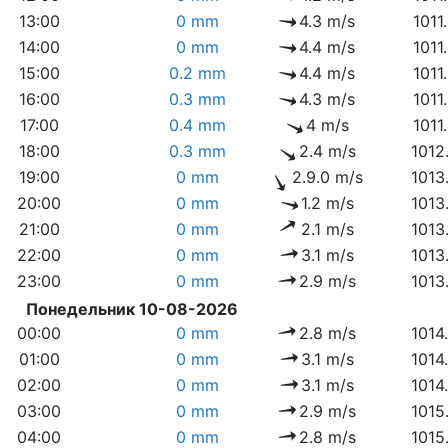
13:00
0 mm
4.3 m/s
1011
14:00
0 mm
4.4 m/s
1011
15:00
0.2 mm
4.4 m/s
1011
16:00
0.3 mm
4.3 m/s
1011
17:00
0.4 mm
4 m/s
1011
18:00
0.3 mm
2.4 m/s
1012
19:00
0 mm
2.9.0 m/s
1013
20:00
0 mm
1.2 m/s
1013
21:00
0 mm
2.1 m/s
1013
22:00
0 mm
3.1 m/s
1013
23:00
0 mm
2.9 m/s
1013
Понедельник 10-08-2026
00:00
0 mm
2.8 m/s
1014
01:00
0 mm
3.1 m/s
1014
02:00
0 mm
3.1 m/s
1014
03:00
0 mm
2.9 m/s
1015
04:00
0 mm
2.8 m/s
1015