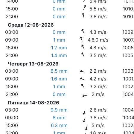
14:00
0 mm
5.4 m/s
1011
15:00
0 mm
5.5 m/s
1010
21:00
0 mm
3.8 m/s
1010
Среда 12-08-2026
03:00
0 mm
4.3 m/s
1009
09:00
1 mm
4.6.0 m/s
1007
15:00
1.2 mm
4.8 m/s
1005
21:00
1.4 mm
3.5 m/s
1005
Четверг 13-08-2026
03:00
8.5 mm
2.2 m/s
1003
09:00
1.6 mm
4.2 m/s
1001
15:00
1 mm
3.2 m/s
1002
21:00
0 mm
2 m/s
1004
Пятница 14-08-2026
03:00
9.9 mm
2.6 m/s
1004
09:00
8 mm
3.8 m/s
1004
15:00
6.3 mm
5 m/s
1002
21:00
1 mm
1.8 m/s
1004