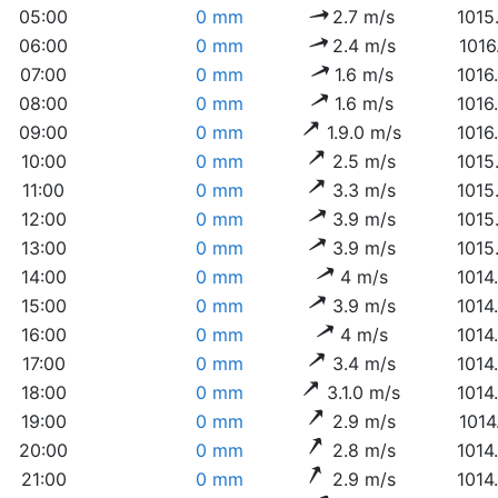
05:00
0 mm
2.7 m/s
1015
06:00
0 mm
2.4 m/s
1016
07:00
0 mm
1.6 m/s
1016
08:00
0 mm
1.6 m/s
1016
09:00
0 mm
1.9.0 m/s
1016
10:00
0 mm
2.5 m/s
1015
11:00
0 mm
3.3 m/s
1015
12:00
0 mm
3.9 m/s
1015
13:00
0 mm
3.9 m/s
1015
14:00
0 mm
4 m/s
1014
15:00
0 mm
3.9 m/s
1014
16:00
0 mm
4 m/s
1014
17:00
0 mm
3.4 m/s
1014
18:00
0 mm
3.1.0 m/s
1014
19:00
0 mm
2.9 m/s
1014
20:00
0 mm
2.8 m/s
1014
21:00
0 mm
2.9 m/s
1014