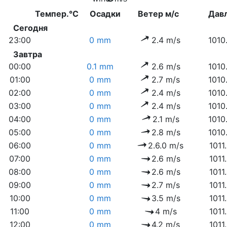
Темпер.°C
Осадки
Ветер м/с
Дав
Сегодня
23:00
0 mm
2.4 m/s
1010
Завтра
00:00
0.1 mm
2.6 m/s
1010
01:00
0 mm
2.7 m/s
1010
02:00
0 mm
2.4 m/s
1010
03:00
0 mm
2.4 m/s
1010
04:00
0 mm
2.1 m/s
1010
05:00
0 mm
2.8 m/s
1010
06:00
0 mm
2.6.0 m/s
1011
07:00
0 mm
2.6 m/s
1011
08:00
0 mm
2.6 m/s
1011
09:00
0 mm
2.7 m/s
1011
10:00
0 mm
3.5 m/s
1011
11:00
0 mm
4 m/s
1011
12:00
0 mm
4.2 m/s
1011