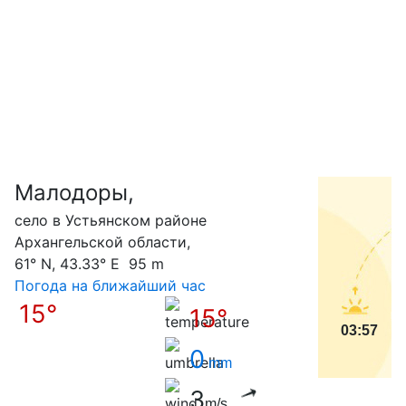
Малодоры,
С
село в Устьянском районе
Архангельской области,
61° N, 43.33° E 95 m
Погода на ближайший час
15°
15°
03:57
0
mm
3
m/s