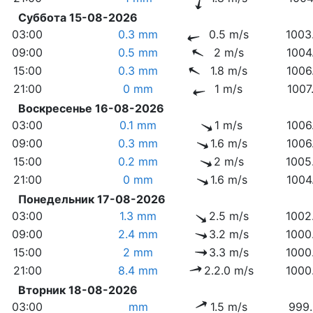
Суббота 15-08-2026
03:00
0.3 mm
0.5 m/s
1003
09:00
0.5 mm
2 m/s
1004
15:00
0.3 mm
1.8 m/s
1006
21:00
0 mm
1 m/s
1007
Воскресенье 16-08-2026
03:00
0.1 mm
1 m/s
1006
09:00
0.3 mm
1.6 m/s
1006
15:00
0.2 mm
2 m/s
1005
21:00
0 mm
1.6 m/s
1004
Понедельник 17-08-2026
03:00
1.3 mm
2.5 m/s
1002
09:00
2.4 mm
3.2 m/s
1000
15:00
2 mm
3.3 m/s
1000
21:00
8.4 mm
2.2.0 m/s
1000
Вторник 18-08-2026
03:00
mm
1.5 m/s
999.