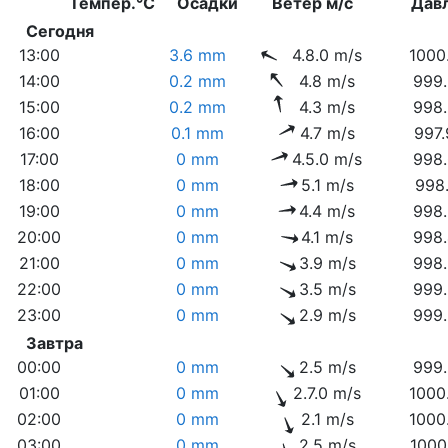
Темпер.°C
Осадки
Ветер м/с
Дав
Сегодня
13:00
3.6 mm
4.8.0 m/s
1000
14:00
0.2 mm
4.8 m/s
999.
15:00
0.2 mm
4.3 m/s
998.
16:00
0.1 mm
4.7 m/s
997.
17:00
0 mm
4.5.0 m/s
998.
18:00
0 mm
5.1 m/s
998.
19:00
0 mm
4.4 m/s
998.
20:00
0 mm
4.1 m/s
998.
21:00
0 mm
3.9 m/s
998.
22:00
0 mm
3.5 m/s
999.
23:00
0 mm
2.9 m/s
999.
Завтра
00:00
0 mm
2.5 m/s
999.
01:00
0 mm
2.7.0 m/s
1000
02:00
0 mm
2.1 m/s
1000
03:00
0 mm
2.5 m/s
1000