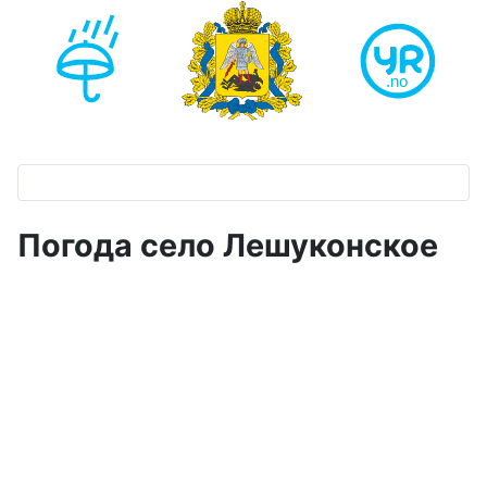
Погода село Лешуконское