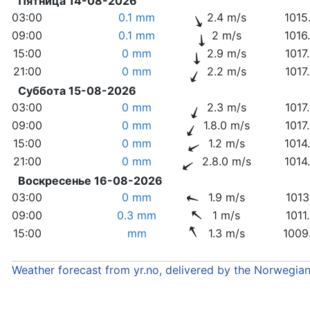
Пятница 14-08-2026
03:00
0.1 mm
2.4 m/s
1015
09:00
0.1 mm
2 m/s
1016
15:00
0 mm
2.9 m/s
1017
21:00
0 mm
2.2 m/s
1017
Суббота 15-08-2026
03:00
0 mm
2.3 m/s
1017
09:00
0 mm
1.8.0 m/s
1017
15:00
0 mm
1.2 m/s
1014
21:00
0 mm
2.8.0 m/s
1014
Воскресенье 16-08-2026
03:00
0 mm
1.9 m/s
1013
09:00
0.3 mm
1 m/s
1011
15:00
mm
1.3 m/s
1009
Weather forecast from yr.no, delivered by the Norwegia