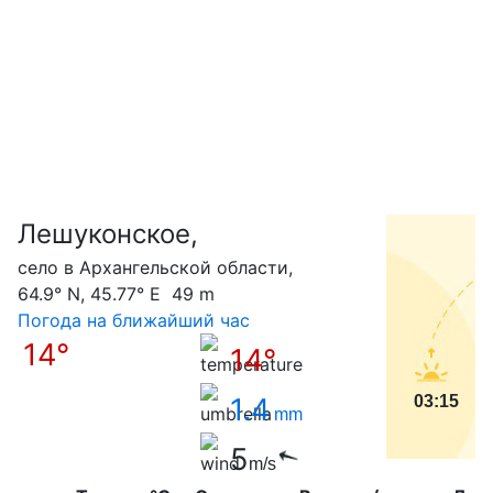
Лешуконское,
С
село в Архангельской области,
64.9° N, 45.77° E 49 m
Погода на ближайший час
14°
14°
1.4
03:15
mm
5
m/s