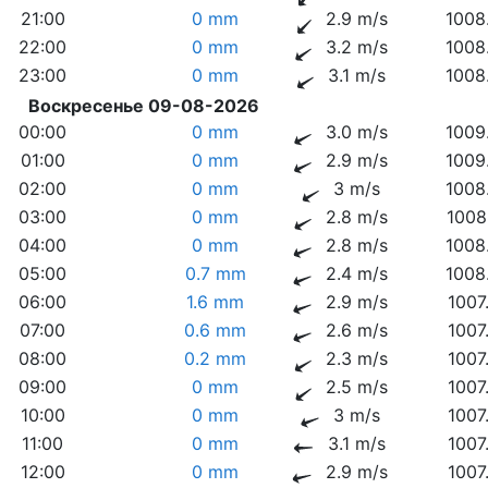
21:00
0 mm
2.9 m/s
1008
22:00
0 mm
3.2 m/s
1008
23:00
0 mm
3.1 m/s
1008
Воскресенье 09-08-2026
00:00
0 mm
3.0 m/s
1009
01:00
0 mm
2.9 m/s
1009
02:00
0 mm
3 m/s
1008
03:00
0 mm
2.8 m/s
1008
04:00
0 mm
2.8 m/s
1008
05:00
0.7 mm
2.4 m/s
1008
06:00
1.6 mm
2.9 m/s
1007
07:00
0.6 mm
2.6 m/s
1007
08:00
0.2 mm
2.3 m/s
1007
09:00
0 mm
2.5 m/s
1007
10:00
0 mm
3 m/s
1007
11:00
0 mm
3.1 m/s
1007
12:00
0 mm
2.9 m/s
1007