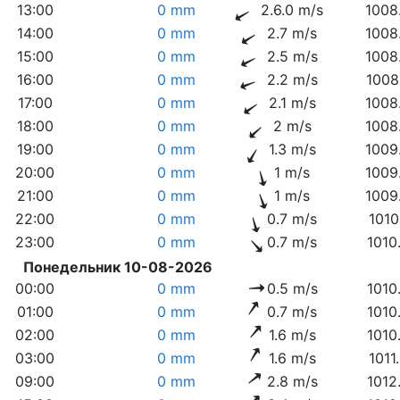
13:00
0 mm
2.6.0 m/s
1008
14:00
0 mm
2.7 m/s
1008
15:00
0 mm
2.5 m/s
1008
16:00
0 mm
2.2 m/s
1008
17:00
0 mm
2.1 m/s
1008
18:00
0 mm
2 m/s
1008
19:00
0 mm
1.3 m/s
1009
20:00
0 mm
1 m/s
1009
21:00
0 mm
1 m/s
1009
22:00
0 mm
0.7 m/s
1010
23:00
0 mm
0.7 m/s
1010
Понедельник 10-08-2026
00:00
0 mm
0.5 m/s
1010
01:00
0 mm
0.7 m/s
1010
02:00
0 mm
1.6 m/s
1010
03:00
0 mm
1.6 m/s
1011
09:00
0 mm
2.8 m/s
1012