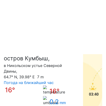
остров Кумбыш,
С
в Никольском устье Северной
Двины,
64.7° N, 39.98° E 7 m
Погода на ближайший час
16°
16°
03:40
0.2
mm