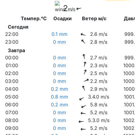
2
m/s
Темпер.°C
Осадки
Ветер м/с
Дав
Сегодня
22:00
0.1 mm
2.6 m/s
999.
23:00
0 mm
2.8 m/s
999.
Завтра
00:00
0 mm
2.7 m/s
999.
01:00
0 mm
2.3 m/s
1000
02:00
0 mm
2.5 m/s
1000
03:00
0 mm
2.2 m/s
1000
04:00
0.2 mm
2.9 m/s
1000
05:00
0.8 mm
3.4.0 m/s
1001
06:00
0.2 mm
5.8 m/s
1001
07:00
0 mm
5.2 m/s
1001
08:00
0 mm
5.3.0 m/s
1002
09:00
0 mm
5.2 m/s
1002