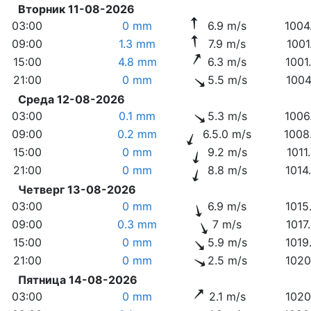
Вторник 11-08-2026
03:00
0 mm
6.9 m/s
1004
09:00
1.3 mm
7.9 m/s
1001
15:00
4.8 mm
6.3 m/s
1001
21:00
0 mm
5.5 m/s
1004
Среда 12-08-2026
03:00
0.1 mm
5.3 m/s
1006
09:00
0.2 mm
6.5.0 m/s
1008
15:00
0 mm
9.2 m/s
1011
21:00
0 mm
8.8 m/s
1014
Четверг 13-08-2026
03:00
0 mm
6.9 m/s
1015
09:00
0.3 mm
7 m/s
1017
15:00
0 mm
5.9 m/s
1019
21:00
0 mm
2.5 m/s
1020
Пятница 14-08-2026
03:00
0 mm
2.1 m/s
1020