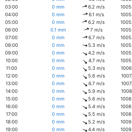
03:00
0 mm
6.2 m/s
1005
04:00
0 mm
6.1 m/s
1005
05:00
0 mm
6.2 m/s
1005
06:00
0.1 mm
7 m/s
1005
07:00
0 mm
6.7 m/s
1005
08:00
0 mm
5.3 m/s
1005
09:00
0 mm
4.2 m/s
1005
10:00
0 mm
4.7 m/s
1005
11:00
0 mm
5.3 m/s
1006
12:00
0 mm
5.6 m/s
1007
13:00
0 mm
6.7 m/s
1007
14:00
0 mm
5.9 m/s
1008
15:00
0 mm
5.6 m/s
1008
16:00
0 mm
5.4 m/s
1008
17:00
0 mm
5.5 m/s
1008
18:00
0 mm
5.2 m/s
1009
19:00
0 mm
4.4 m/s
1009