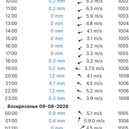
10:00
0.2 mm
5.3 m/s
1002
11:00
0.2 mm
6.3 m/s
1003
12:00
0 mm
5.9 m/s
1003
13:00
0 mm
4.8 m/s
1004
14:00
0 mm
4.1 m/s
1004
15:00
0 mm
3.1 m/s
1005
16:00
0 mm
3.2 m/s
1005
17:00
0 mm
3.3 m/s
1005
18:00
0.3 mm
3.2 m/s
1005
19:00
0.2 mm
3.7.0 m/s
1006
20:00
1.2 mm
4.1 m/s
1006
21:00
4.7 mm
4.5 m/s
1006
22:00
1.2 mm
5.2 m/s
1006
23:00
0.3 mm
3.9 m/s
1006
Воскресенье 09-08-2026
00:00
0.9 mm
5.1 m/s
1005
01:00
0.4 mm
5.9.0 m/s
1006
02:00
0 mm
4.5 m/s
1005