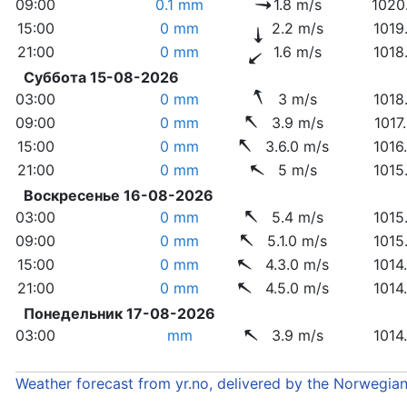
09:00
0.1 mm
1.8 m/s
1020
15:00
0 mm
2.2 m/s
1019
21:00
0 mm
1.6 m/s
1018
Суббота 15-08-2026
03:00
0 mm
3 m/s
1018
09:00
0 mm
3.9 m/s
1017
15:00
0 mm
3.6.0 m/s
1016
21:00
0 mm
5 m/s
1015
Воскресенье 16-08-2026
03:00
0 mm
5.4 m/s
1015
09:00
0 mm
5.1.0 m/s
1015
15:00
0 mm
4.3.0 m/s
1014
21:00
0 mm
4.5.0 m/s
1014
Понедельник 17-08-2026
03:00
mm
3.9 m/s
1014
Weather forecast from yr.no, delivered by the Norwegia