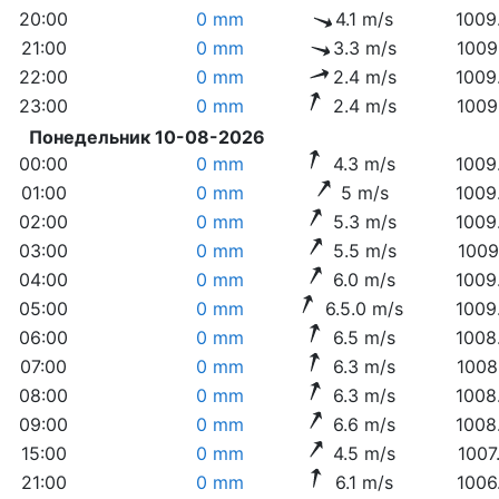
20:00
0 mm
4.1 m/s
1009
21:00
0 mm
3.3 m/s
1009
22:00
0 mm
2.4 m/s
1009
23:00
0 mm
2.4 m/s
1009
Понедельник 10-08-2026
00:00
0 mm
4.3 m/s
1009
01:00
0 mm
5 m/s
1009
02:00
0 mm
5.3 m/s
1009
03:00
0 mm
5.5 m/s
1009
04:00
0 mm
6.0 m/s
1009
05:00
0 mm
6.5.0 m/s
1009
06:00
0 mm
6.5 m/s
1008
07:00
0 mm
6.3 m/s
1008
08:00
0 mm
6.3 m/s
1008
09:00
0 mm
6.6 m/s
1008
15:00
0 mm
4.5 m/s
1007
21:00
0 mm
6.1 m/s
1006