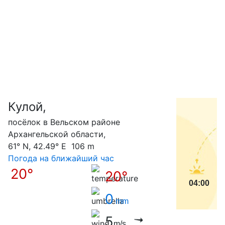
Кулой,
С
посёлок в Вельском районе
Архангельской области,
61° N, 42.49° E 106 m
Погода на ближайший час
20°
20°
04:00
0
mm
5
m/s