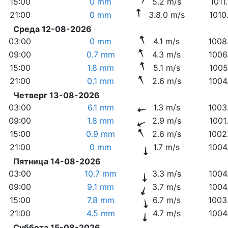
15:00
0 mm
5.2 m/s
1011
21:00
0 mm
3.8.0 m/s
1010
Среда 12-08-2026
03:00
0 mm
4.1 m/s
1008
09:00
0.7 mm
4.3 m/s
1006
15:00
1.8 mm
5.1 m/s
1005
21:00
0.1 mm
2.6 m/s
1004
Четверг 13-08-2026
03:00
6.1 mm
1.3 m/s
1003
09:00
1.8 mm
2.9 m/s
1001
15:00
0.9 mm
2.6 m/s
1002
21:00
0 mm
1.7 m/s
1004
Пятница 14-08-2026
03:00
10.7 mm
3.3 m/s
1004
09:00
9.1 mm
3.7 m/s
1004
15:00
7.8 mm
6.7 m/s
1003
21:00
4.5 mm
4.7 m/s
1004
Суббота 15-08-2026