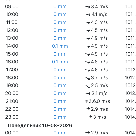
09:00
0 mm
3.4 m/s
1011
10:00
0 mm
4.1 m/s
1011
11:00
0 mm
4.3 m/s
1011
12:00
0 mm
4.5 m/s
1011
13:00
0 mm
4.9 m/s
1011
14:00
0.1 mm
4.9 m/s
1011
15:00
0 mm
4.9 m/s
1011
16:00
0.1 mm
4.8 m/s
1011
17:00
0 mm
4.6 m/s
1012
18:00
0 mm
3.7 m/s
1012
19:00
0 mm
2.5 m/s
1013
20:00
0 mm
2.1 m/s
1013
21:00
0 mm
2.6.0 m/s
1014
22:00
0 mm
2.9 m/s
1014
23:00
0 mm
3 m/s
1014
Понедельник 10-08-2026
00:00
0 mm
2.9 m/s
1014