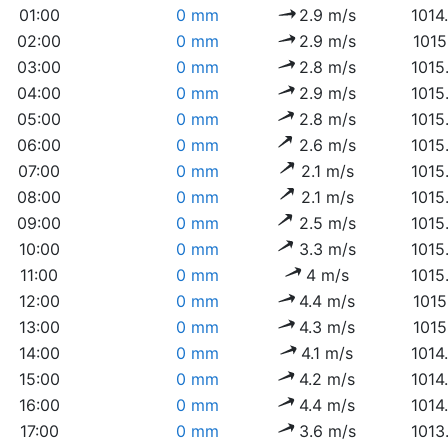
01:00
0 mm
2.9 m/s
1014
02:00
0 mm
2.9 m/s
1015
03:00
0 mm
2.8 m/s
1015
04:00
0 mm
2.9 m/s
1015
05:00
0 mm
2.8 m/s
1015
06:00
0 mm
2.6 m/s
1015
07:00
0 mm
2.1 m/s
1015
08:00
0 mm
2.1 m/s
1015
09:00
0 mm
2.5 m/s
1015
10:00
0 mm
3.3 m/s
1015
11:00
0 mm
4 m/s
1015
12:00
0 mm
4.4 m/s
1015
13:00
0 mm
4.3 m/s
1015
14:00
0 mm
4.1 m/s
1014
15:00
0 mm
4.2 m/s
1014
16:00
0 mm
4.4 m/s
1014
17:00
0 mm
3.6 m/s
1013