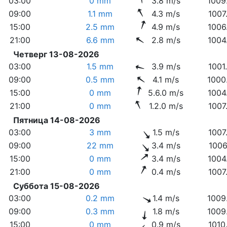
03:00
0 mm
3.8 m/s
1009
09:00
1.1 mm
4.3 m/s
1007
15:00
2.5 mm
4.9 m/s
1006
21:00
6.6 mm
2.8 m/s
1004
Четверг 13-08-2026
03:00
1.5 mm
3.9 m/s
1001
09:00
0.5 mm
4.1 m/s
1000
15:00
0 mm
5.6.0 m/s
1004
21:00
0 mm
1.2.0 m/s
1007
Пятница 14-08-2026
03:00
3 mm
1.5 m/s
1007
09:00
22 mm
3.4 m/s
1006
15:00
0 mm
3.4 m/s
1004
21:00
0 mm
0.4 m/s
1007
Суббота 15-08-2026
03:00
0.2 mm
1.4 m/s
1009
09:00
0.3 mm
1.8 m/s
1009
15:00
0 mm
0.9 m/s
1010