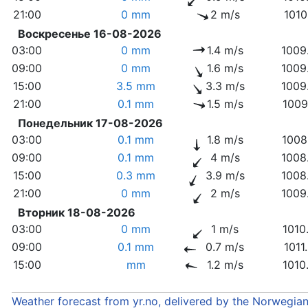
21:00
0 mm
2 m/s
1010
Воскресенье 16-08-2026
03:00
0 mm
1.4 m/s
1009
09:00
0 mm
1.6 m/s
1009
15:00
3.5 mm
3.3 m/s
1009
21:00
0.1 mm
1.5 m/s
1009
Понедельник 17-08-2026
03:00
0.1 mm
1.8 m/s
1008
09:00
0.1 mm
4 m/s
1008
15:00
0.3 mm
3.9 m/s
1008
21:00
0 mm
2 m/s
1009
Вторник 18-08-2026
03:00
0 mm
1 m/s
1010
09:00
0.1 mm
0.7 m/s
1011
15:00
mm
1.2 m/s
1010
Weather forecast from yr.no, delivered by the Norwegia