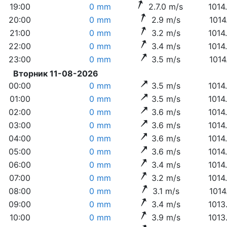
19:00
0 mm
2.7.0 m/s
1014
20:00
0 mm
2.9 m/s
1014
21:00
0 mm
3.2 m/s
1014
22:00
0 mm
3.4 m/s
1014
23:00
0 mm
3.5 m/s
1014
Вторник 11-08-2026
00:00
0 mm
3.5 m/s
1014
01:00
0 mm
3.5 m/s
1014
02:00
0 mm
3.6 m/s
1014
03:00
0 mm
3.6 m/s
1014
04:00
0 mm
3.6 m/s
1014
05:00
0 mm
3.6 m/s
1014
06:00
0 mm
3.4 m/s
1014
07:00
0 mm
3.2 m/s
1014
08:00
0 mm
3.1 m/s
1014
09:00
0 mm
3.4 m/s
1013
10:00
0 mm
3.9 m/s
1013