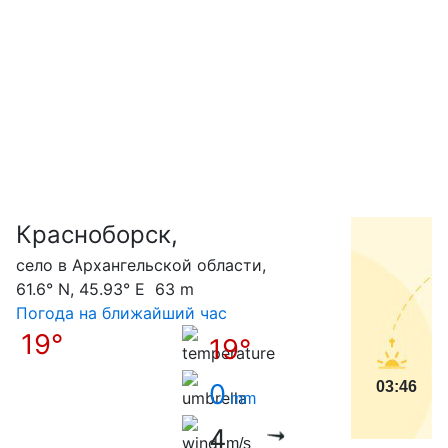
Красноборск,
С
село в Архангельской области,
61.6° N, 45.93° E 63 m
Погода на ближайший час
19°
19°
0
03:46
mm
4
m/s