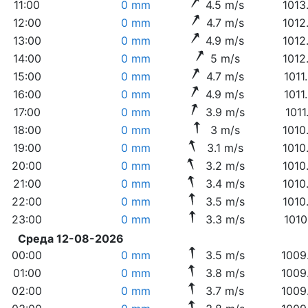
11:00
0 mm
4.5 m/s
1013
12:00
0 mm
4.7 m/s
1012
13:00
0 mm
4.9 m/s
1012
14:00
0 mm
5 m/s
1012
15:00
0 mm
4.7 m/s
1011
16:00
0 mm
4.9 m/s
1011
17:00
0 mm
3.9 m/s
1011
18:00
0 mm
3 m/s
1010
19:00
0 mm
3.1 m/s
1010
20:00
0 mm
3.2 m/s
1010
21:00
0 mm
3.4 m/s
1010
22:00
0 mm
3.5 m/s
1010
23:00
0 mm
3.3 m/s
1010
Среда 12-08-2026
00:00
0 mm
3.5 m/s
1009
01:00
0 mm
3.8 m/s
1009
02:00
0 mm
3.7 m/s
1009