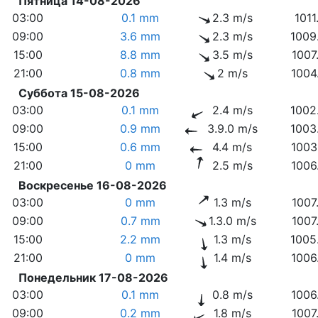
Пятница 14-08-2026
03:00
0.1 mm
2.3 m/s
1011
09:00
3.6 mm
2.3 m/s
1009
15:00
8.8 mm
3.5 m/s
1007
21:00
0.8 mm
2 m/s
1004
Суббота 15-08-2026
03:00
0.1 mm
2.4 m/s
1002
09:00
0.9 mm
3.9.0 m/s
1003
15:00
0.6 mm
4.4 m/s
1003
21:00
0 mm
2.5 m/s
1006
Воскресенье 16-08-2026
03:00
0 mm
1.3 m/s
1007
09:00
0.7 mm
1.3.0 m/s
1007
15:00
2.2 mm
1.3 m/s
1005
21:00
0 mm
1.4 m/s
1006
Понедельник 17-08-2026
03:00
0.1 mm
0.8 m/s
1006
09:00
0.2 mm
1.8 m/s
1007