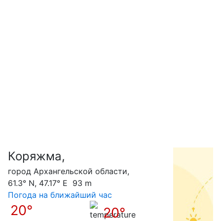
Коряжма,
С
город Архангельской области,
61.3° N, 47.17° E 93 m
Погода на ближайший час
20°
20°