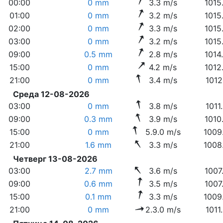
00:00
0 mm
3.3 m/s
1015
01:00
0 mm
3.2 m/s
1015
02:00
0 mm
3.3 m/s
1015
03:00
0 mm
3.2 m/s
1015
09:00
0.5 mm
2.8 m/s
1014
15:00
0 mm
4.2 m/s
1012
21:00
0 mm
3.4 m/s
1012
Среда 12-08-2026
03:00
0 mm
3.8 m/s
1011
09:00
0.3 mm
3.9 m/s
1010
15:00
0 mm
5.9.0 m/s
1009
21:00
1.6 mm
3.3 m/s
1008
Четверг 13-08-2026
03:00
2.7 mm
3.6 m/s
1007
09:00
0.6 mm
3.5 m/s
1007
15:00
0.1 mm
3.3 m/s
1009
21:00
0 mm
2.3.0 m/s
1011