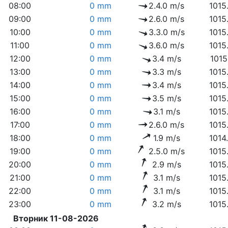
08:00
0 mm
2.4.0 m/s
1015
09:00
0 mm
2.6.0 m/s
1015
10:00
0 mm
3.3.0 m/s
1015
11:00
0 mm
3.6.0 m/s
1015
12:00
0 mm
3.4 m/s
1015
13:00
0 mm
3.3 m/s
1015
14:00
0 mm
3.4 m/s
1015
15:00
0 mm
3.5 m/s
1015
16:00
0 mm
3.1 m/s
1015
17:00
0 mm
2.6.0 m/s
1015
18:00
0 mm
1.9 m/s
1014
19:00
0 mm
2.5.0 m/s
1015
20:00
0 mm
2.9 m/s
1015
21:00
0 mm
3.1 m/s
1015
22:00
0 mm
3.1 m/s
1015
23:00
0 mm
3.2 m/s
1015
Вторник 11-08-2026