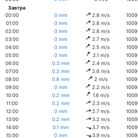
Завтра
00:00
0 mm
2.8 m/s
1009
01:00
0 mm
2.8 m/s
1009
02:00
0 mm
2.8 m/s
1009
03:00
0 mm
2.7 m/s
1009
04:00
0 mm
2.5 m/s
1009
05:00
0 mm
2.1 m/s
1009
06:00
0.3 mm
2.4 m/s
1009
07:00
0.2 mm
2.6 m/s
1009
08:00
0.8 mm
2 m/s
1009
09:00
0 mm
2.2 m/s
1009
10:00
0.2 mm
1.6 m/s
1009
11:00
0.2 mm
2.3 m/s
1009
12:00
0 mm
2.7 m/s
1009
13:00
0.2 mm
3.2 m/s
1009
14:00
0.1 mm
3.7 m/s
1009
15:00
0 mm
3.9 m/s
1009