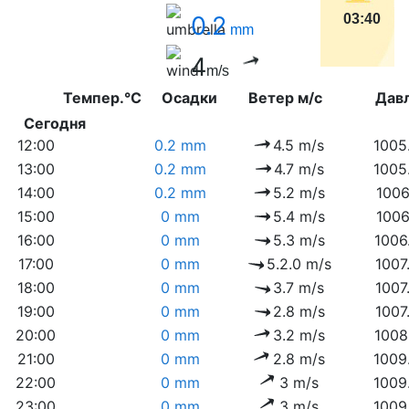
0.2
03:40
mm
4
m/s
Темпер.°C
Осадки
Ветер м/с
Дав
Сегодня
12:00
0.2 mm
4.5 m/s
1005
13:00
0.2 mm
4.7 m/s
1005
14:00
0.2 mm
5.2 m/s
1006
15:00
0 mm
5.4 m/s
1006
16:00
0 mm
5.3 m/s
1006
17:00
0 mm
5.2.0 m/s
1007
18:00
0 mm
3.7 m/s
1007
19:00
0 mm
2.8 m/s
1007
20:00
0 mm
3.2 m/s
1008
21:00
0 mm
2.8 m/s
1009
22:00
0 mm
3 m/s
1009
23:00
0 mm
3 m/s
1009