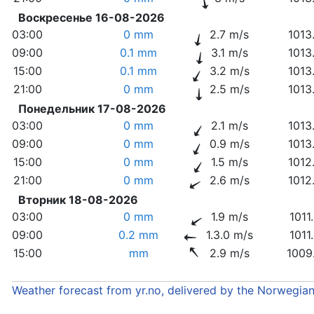
Воскресенье 16-08-2026
03:00
0 mm
2.7 m/s
1013
09:00
0.1 mm
3.1 m/s
1013
15:00
0.1 mm
3.2 m/s
1013
21:00
0 mm
2.5 m/s
1013
Понедельник 17-08-2026
03:00
0 mm
2.1 m/s
1013
09:00
0 mm
0.9 m/s
1013
15:00
0 mm
1.5 m/s
1012
21:00
0 mm
2.6 m/s
1012
Вторник 18-08-2026
03:00
0 mm
1.9 m/s
1011
09:00
0.2 mm
1.3.0 m/s
1011
15:00
mm
2.9 m/s
1009
Weather forecast from yr.no, delivered by the Norwegia