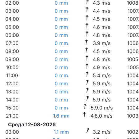
02:00
0 mm
4.3 m/s
1008
03:00
0 mm
4.4 m/s
1007
04:00
0 mm
4.5 m/s
1007
05:00
0 mm
4.6 m/s
1007
06:00
0 mm
4.8 m/s
1007
07:00
0 mm
3.9 m/s
1006
08:00
0 mm
4.5 m/s
1006
09:00
0 mm
4.8 m/s
1005
10:00
0 mm
4.9 m/s
1005
11:00
0 mm
5.4 m/s
1004
12:00
0 mm
5.9 m/s
1004
13:00
0 mm
5.9 m/s
1004
14:00
0 mm
5.9 m/s
1004
15:00
0 mm
5.9.0 m/s
1004
21:00
1.6 mm
4.8.0 m/s
1003
Среда 12-08-2026
03:00
1.1 mm
3.2 m/s
1002