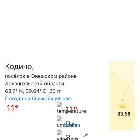
Кодино,
С
посёлок в Онежском районе
Архангельской области,
63.7° N, 39.64° E 23 m
Погода на ближайший час
11°
11°
03:56
0
mm
3
m/s