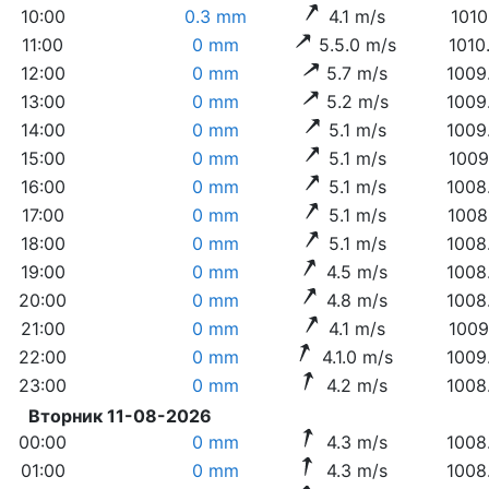
10:00
0.3 mm
4.1 m/s
1010
11:00
0 mm
5.5.0 m/s
1010
12:00
0 mm
5.7 m/s
1009
13:00
0 mm
5.2 m/s
1009
14:00
0 mm
5.1 m/s
1009
15:00
0 mm
5.1 m/s
1009
16:00
0 mm
5.1 m/s
1008
17:00
0 mm
5.1 m/s
1008
18:00
0 mm
5.1 m/s
1008
19:00
0 mm
4.5 m/s
1008
20:00
0 mm
4.8 m/s
1008
21:00
0 mm
4.1 m/s
1009
22:00
0 mm
4.1.0 m/s
1009
23:00
0 mm
4.2 m/s
1008
Вторник 11-08-2026
00:00
0 mm
4.3 m/s
1008
01:00
0 mm
4.3 m/s
1008