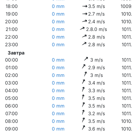
18:00
0 mm
3.5 m/s
1009
19:00
0 mm
2.7 m/s
1010
20:00
0 mm
2.4 m/s
1010
21:00
0 mm
2.8.0 m/s
1011
22:00
0 mm
2.8 m/s
1011
23:00
0 mm
2.8 m/s
1011
Завтра
00:00
0 mm
3 m/s
1011
01:00
0 mm
2.9 m/s
1011
02:00
0 mm
3 m/s
1011
03:00
0 mm
3.4 m/s
1011
04:00
0 mm
3.3 m/s
1011
05:00
0 mm
3.5 m/s
1011
06:00
0 mm
3.5 m/s
1011
07:00
0 mm
3.2 m/s
1011
08:00
0 mm
3.5 m/s
1010
09:00
0 mm
3.6 m/s
1010