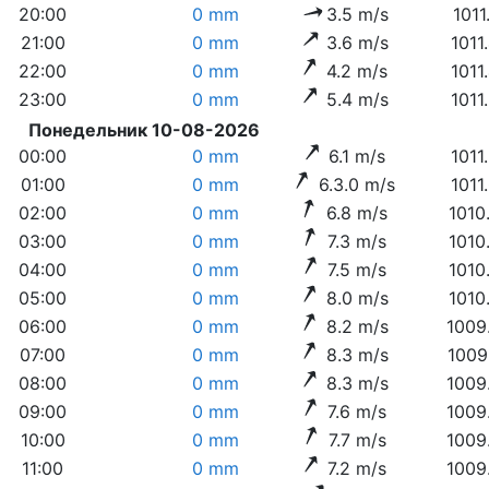
20:00
0 mm
3.5 m/s
1011
21:00
0 mm
3.6 m/s
1011
22:00
0 mm
4.2 m/s
1011
23:00
0 mm
5.4 m/s
1011
Понедельник 10-08-2026
00:00
0 mm
6.1 m/s
1011
01:00
0 mm
6.3.0 m/s
1011
02:00
0 mm
6.8 m/s
1010
03:00
0 mm
7.3 m/s
1010
04:00
0 mm
7.5 m/s
1010
05:00
0 mm
8.0 m/s
1010
06:00
0 mm
8.2 m/s
1009
07:00
0 mm
8.3 m/s
1009
08:00
0 mm
8.3 m/s
1009
09:00
0 mm
7.6 m/s
1009
10:00
0 mm
7.7 m/s
1009
11:00
0 mm
7.2 m/s
1009