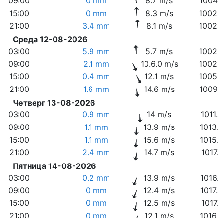
09:00
0 mm
8.7 m/s
1004
15:00
0 mm
8.3 m/s
1002
21:00
3.4 mm
8.1 m/s
1002
Среда 12-08-2026
03:00
5.9 mm
5.7 m/s
1002
09:00
2.1 mm
10.6.0 m/s
1002
15:00
0.4 mm
12.1 m/s
1005
21:00
1.6 mm
14.6 m/s
1009
Четверг 13-08-2026
03:00
0.9 mm
14 m/s
1011
09:00
1.1 mm
13.9 m/s
1013
15:00
1.1 mm
15.6 m/s
1015
21:00
2.4 mm
14.7 m/s
1017
Пятница 14-08-2026
03:00
0.2 mm
13.9 m/s
1016
09:00
0 mm
12.4 m/s
1017
15:00
0 mm
12.5 m/s
1017
21:00
0 mm
12.1 m/s
1016