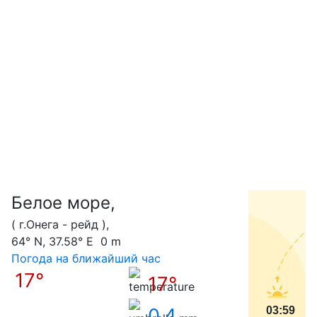
Белое море,
С
( г.Онега - рейд ),
64° N, 37.58° E 0 m
Погода на ближайший час
17°
17°
0.4
03:59