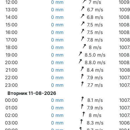
12:00
0 mm
7 m/s
1009
13:00
0 mm
6.7 m/s
1009
14:00
0 mm
6.8 m/s
1008
15:00
0 mm
7.5 m/s
1008
16:00
0 mm
7.5 m/s
1008
17:00
0 mm
7.8 m/s
1008
18:00
0 mm
8 m/s
1007
19:00
0 mm
8.5.0 m/s
1008
20:00
0 mm
8.8.0 m/s
1008
21:00
0 mm
8.4 m/s
1008
22:00
0 mm
7.9 m/s
1007
23:00
0 mm
7.7 m/s
1007
Вторник 11-08-2026
00:00
0 mm
8.1 m/s
1007
01:00
0 mm
7.9 m/s
1007
02:00
0 mm
8 m/s
1007
03:00
0 mm
8.3 m/s
1006