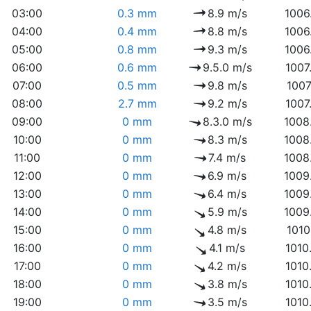
03:00
0.3 mm
8.9 m/s
1006
04:00
0.4 mm
8.8 m/s
1006
05:00
0.8 mm
9.3 m/s
1006
06:00
0.6 mm
9.5.0 m/s
1007
07:00
0.5 mm
9.8 m/s
1007
08:00
2.7 mm
9.2 m/s
1007
09:00
0 mm
8.3.0 m/s
1008
10:00
0 mm
8.3 m/s
1008
11:00
0 mm
7.4 m/s
1008
12:00
0 mm
6.9 m/s
1009
13:00
0 mm
6.4 m/s
1009
14:00
0 mm
5.9 m/s
1009
15:00
0 mm
4.8 m/s
1010
16:00
0 mm
4.1 m/s
1010
17:00
0 mm
4.2 m/s
1010
18:00
0 mm
3.8 m/s
1010
19:00
0 mm
3.5 m/s
1010