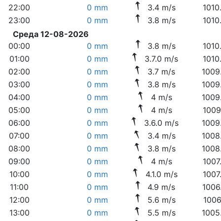
22:00
0 mm
3.4 m/s
1010
23:00
0 mm
3.8 m/s
1010
Среда 12-08-2026
00:00
0 mm
3.8 m/s
1010
01:00
0 mm
3.7.0 m/s
1010
02:00
0 mm
3.7 m/s
1009
03:00
0 mm
3.8 m/s
1009
04:00
0 mm
4 m/s
1009
05:00
0 mm
4 m/s
1009
06:00
0 mm
3.6.0 m/s
1009
07:00
0 mm
3.4 m/s
1008
08:00
0 mm
3.8 m/s
1008
09:00
0 mm
4 m/s
1007
10:00
0 mm
4.1.0 m/s
1007
11:00
0 mm
4.9 m/s
1006
12:00
0 mm
5.6 m/s
1006
13:00
0 mm
5.5 m/s
1005