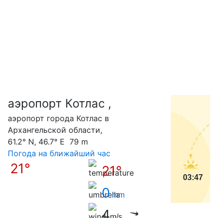
аэропорт Котлас ,
С
аэропорт города Котлас в
Архангельской области,
61.2° N, 46.7° E 79 m
Погода на ближайший час
21°
21°
03:47
0
mm
4
m/s