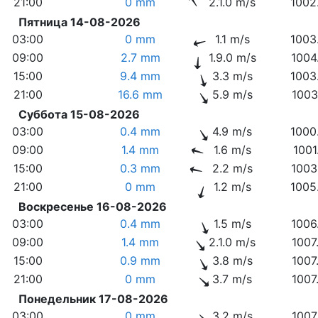
21:00
0 mm
2.1.0 m/s
1002
Пятница 14-08-2026
03:00
0 mm
1.1 m/s
1003
09:00
2.7 mm
1.9.0 m/s
1004
15:00
9.4 mm
3.3 m/s
1003
21:00
16.6 mm
5.9 m/s
1003
Суббота 15-08-2026
03:00
0.4 mm
4.9 m/s
1000
09:00
1.4 mm
1.6 m/s
1001
15:00
0.3 mm
2.2 m/s
1003
21:00
0 mm
1.2 m/s
1005
Воскресенье 16-08-2026
03:00
0.4 mm
1.5 m/s
1006
09:00
1.4 mm
2.1.0 m/s
1007
15:00
0.9 mm
3.8 m/s
1007
21:00
0 mm
3.7 m/s
1007
Понедельник 17-08-2026
03:00
0 mm
3.2 m/s
1007