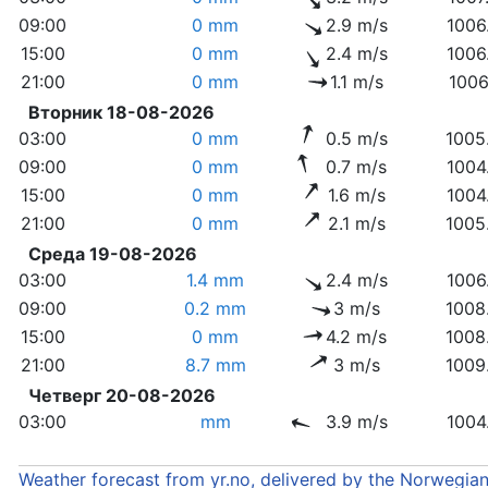
09:00
0 mm
2.9 m/s
1006
15:00
0 mm
2.4 m/s
1006
21:00
0 mm
1.1 m/s
1006
Вторник 18-08-2026
03:00
0 mm
0.5 m/s
1005
09:00
0 mm
0.7 m/s
1004
15:00
0 mm
1.6 m/s
1004
21:00
0 mm
2.1 m/s
1005
Среда 19-08-2026
03:00
1.4 mm
2.4 m/s
1006
09:00
0.2 mm
3 m/s
1008
15:00
0 mm
4.2 m/s
1008
21:00
8.7 mm
3 m/s
1009
Четверг 20-08-2026
03:00
mm
3.9 m/s
1004
Weather forecast from yr.no, delivered by the Norwegia