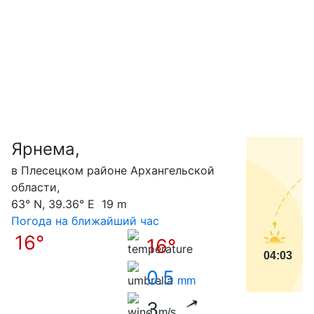
Ярнема,
С
в Плесецком районе Архангельской
области,
63° N, 39.36° E 19 m
Погода на ближайший час
16°
16°
04:03
0.5
mm
3
m/s