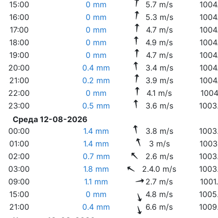
15:00
0 mm
5.7 m/s
1004
16:00
0 mm
5.3 m/s
1004
17:00
0 mm
4.7 m/s
1004
18:00
0 mm
4.9 m/s
1004
19:00
0 mm
4.7 m/s
1004
20:00
0.4 mm
3.4 m/s
1004
21:00
0.2 mm
3.9 m/s
1004
22:00
0 mm
4.1 m/s
1004
23:00
0.5 mm
3.6 m/s
1003
Среда 12-08-2026
00:00
1.4 mm
3.8 m/s
1003
01:00
1.4 mm
3 m/s
1003
02:00
0.7 mm
2.6 m/s
1003
03:00
1.8 mm
2.4.0 m/s
1003
09:00
1.1 mm
2.7 m/s
1001
15:00
0 mm
4.8 m/s
1005
21:00
0.4 mm
6.6 m/s
1009