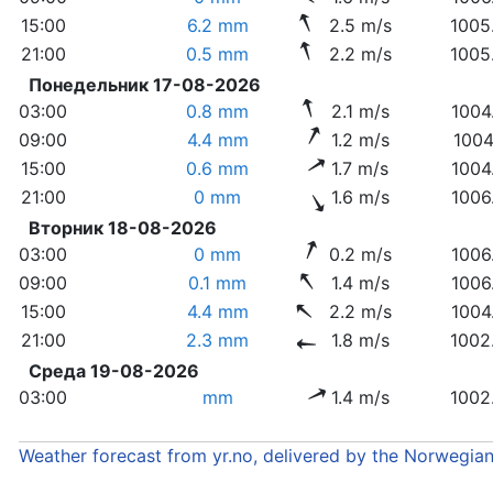
15:00
6.2 mm
2.5 m/s
1005
21:00
0.5 mm
2.2 m/s
1005
Понедельник 17-08-2026
03:00
0.8 mm
2.1 m/s
1004
09:00
4.4 mm
1.2 m/s
1004
15:00
0.6 mm
1.7 m/s
1004
21:00
0 mm
1.6 m/s
1006
Вторник 18-08-2026
03:00
0 mm
0.2 m/s
1006
09:00
0.1 mm
1.4 m/s
1006
15:00
4.4 mm
2.2 m/s
1004
21:00
2.3 mm
1.8 m/s
1002
Среда 19-08-2026
03:00
mm
1.4 m/s
1002
Weather forecast from yr.no, delivered by the Norwegia