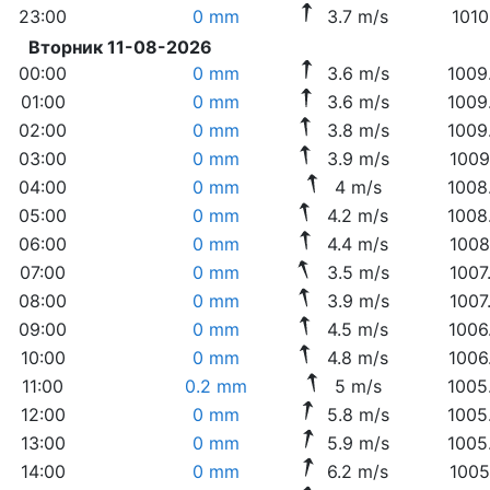
23:00
0 mm
3.7 m/s
1010
Вторник 11-08-2026
00:00
0 mm
3.6 m/s
1009
01:00
0 mm
3.6 m/s
1009
02:00
0 mm
3.8 m/s
1009
03:00
0 mm
3.9 m/s
1009
04:00
0 mm
4 m/s
1008
05:00
0 mm
4.2 m/s
1008
06:00
0 mm
4.4 m/s
1008
07:00
0 mm
3.5 m/s
1007
08:00
0 mm
3.9 m/s
1007
09:00
0 mm
4.5 m/s
1006
10:00
0 mm
4.8 m/s
1006
11:00
0.2 mm
5 m/s
1005
12:00
0 mm
5.8 m/s
1005
13:00
0 mm
5.9 m/s
1005
14:00
0 mm
6.2 m/s
1005