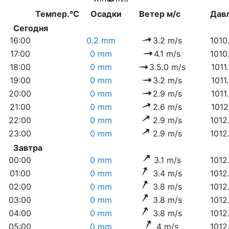
Темпер.°C
Осадки
Ветер м/с
Дав
Сегодня
16:00
0.2 mm
3.2 m/s
1010
17:00
0 mm
4.1 m/s
1010
18:00
0 mm
3.5.0 m/s
1011
19:00
0 mm
3.2 m/s
1011
20:00
0 mm
2.9 m/s
1011
21:00
0 mm
2.6 m/s
1012
22:00
0 mm
2.9 m/s
1012
23:00
0 mm
2.9 m/s
1012
Завтра
00:00
0 mm
3.1 m/s
1012
01:00
0 mm
3.4 m/s
1012
02:00
0 mm
3.8 m/s
1012
03:00
0 mm
3.8 m/s
1012
04:00
0 mm
3.8 m/s
1012
05:00
0 mm
4 m/s
1012