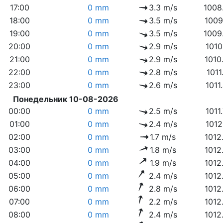
17:00
0 mm
3.3 m/s
1008
18:00
0 mm
3.5 m/s
1009
19:00
0 mm
3.5 m/s
1009
20:00
0 mm
2.9 m/s
1010
21:00
0 mm
2.9 m/s
1010
22:00
0 mm
2.8 m/s
1011
23:00
0 mm
2.6 m/s
1011
Понедельник 10-08-2026
00:00
0 mm
2.5 m/s
1011
01:00
0 mm
2.4 m/s
1012
02:00
0 mm
1.7 m/s
1012
03:00
0 mm
1.8 m/s
1012
04:00
0 mm
1.9 m/s
1012
05:00
0 mm
2.4 m/s
1012
06:00
0 mm
2.8 m/s
1012
07:00
0 mm
2.2 m/s
1012
08:00
0 mm
2.4 m/s
1012