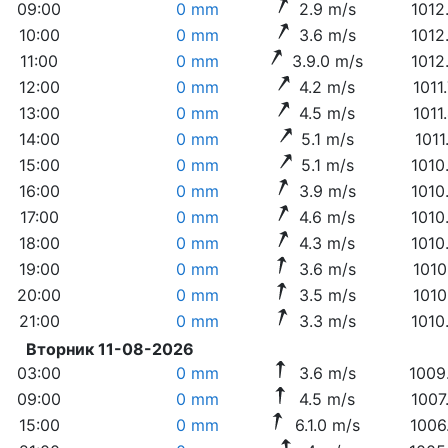
09:00
0 mm
2.9 m/s
1012
10:00
0 mm
3.6 m/s
1012
11:00
0 mm
3.9.0 m/s
1012
12:00
0 mm
4.2 m/s
1011
13:00
0 mm
4.5 m/s
1011
14:00
0 mm
5.1 m/s
1011
15:00
0 mm
5.1 m/s
1010
16:00
0 mm
3.9 m/s
1010
17:00
0 mm
4.6 m/s
1010
18:00
0 mm
4.3 m/s
1010
19:00
0 mm
3.6 m/s
1010
20:00
0 mm
3.5 m/s
1010
21:00
0 mm
3.3 m/s
1010
Вторник 11-08-2026
03:00
0 mm
3.6 m/s
1009
09:00
0 mm
4.5 m/s
1007
15:00
0 mm
6.1.0 m/s
1006