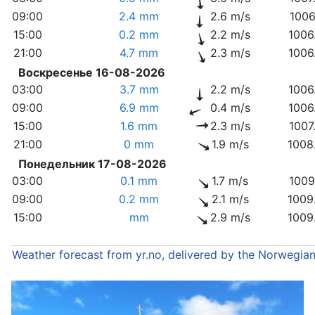
09:00
2.4 mm
2.6 m/s
1006
15:00
0.2 mm
2.2 m/s
1006
21:00
4.7 mm
2.3 m/s
1006
Воскресенье 16-08-2026
03:00
3.7 mm
2.2 m/s
1006
09:00
6.9 mm
0.4 m/s
1006
15:00
1.6 mm
2.3 m/s
1007
21:00
0 mm
1.9 m/s
1008
Понедельник 17-08-2026
03:00
0.1 mm
1.7 m/s
1009
09:00
0.2 mm
2.1 m/s
1009
15:00
mm
2.9 m/s
1009
Weather forecast from yr.no, delivered by the Norwegia