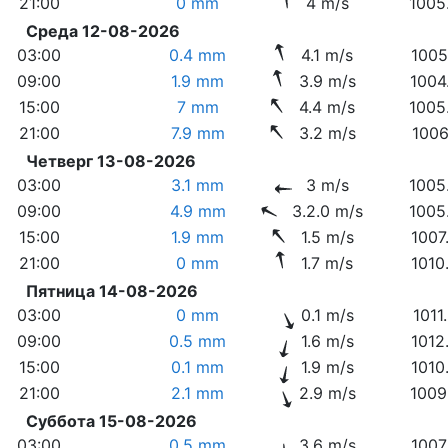
21:00
0 mm
4 m/s
1005
Среда 12-08-2026
03:00
0.4 mm
4.1 m/s
1005
09:00
1.9 mm
3.9 m/s
1004
15:00
7 mm
4.4 m/s
1005
21:00
7.9 mm
3.2 m/s
1006
Четверг 13-08-2026
03:00
3.1 mm
3 m/s
1005
09:00
4.9 mm
3.2.0 m/s
1005
15:00
1.9 mm
1.5 m/s
1007
21:00
0 mm
1.7 m/s
1010
Пятница 14-08-2026
03:00
0 mm
0.1 m/s
1011
09:00
0.5 mm
1.6 m/s
1012
15:00
0.1 mm
1.9 m/s
1010
21:00
2.1 mm
2.9 m/s
1009
Суббота 15-08-2026
03:00
0.5 mm
3.6 m/s
1007