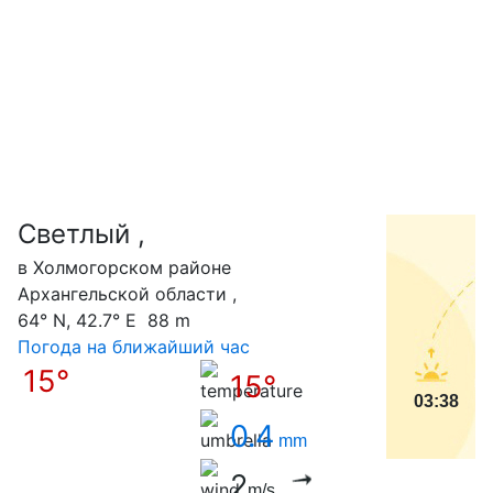
Светлый ,
С
в Холмогорском районе
Архангельской области ,
64° N, 42.7° E 88 m
Погода на ближайший час
15°
15°
03:38
0.4
mm
2
m/s