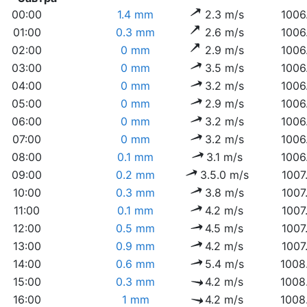
00:00
1.4 mm
2.3 m/s
1006
01:00
0.3 mm
2.6 m/s
1006
02:00
0 mm
2.9 m/s
1006
03:00
0 mm
3.5 m/s
1006
04:00
0 mm
3.2 m/s
1006
05:00
0 mm
2.9 m/s
1006
06:00
0 mm
3.2 m/s
1006
07:00
0 mm
3.2 m/s
1006
08:00
0.1 mm
3.1 m/s
1006
09:00
0.2 mm
3.5.0 m/s
1007
10:00
0.3 mm
3.8 m/s
1007
11:00
0.1 mm
4.2 m/s
1007
12:00
0.5 mm
4.5 m/s
1007
13:00
0.9 mm
4.2 m/s
1007
14:00
0.6 mm
5.4 m/s
1008
15:00
0.3 mm
4.2 m/s
1008
16:00
1 mm
4.2 m/s
1008