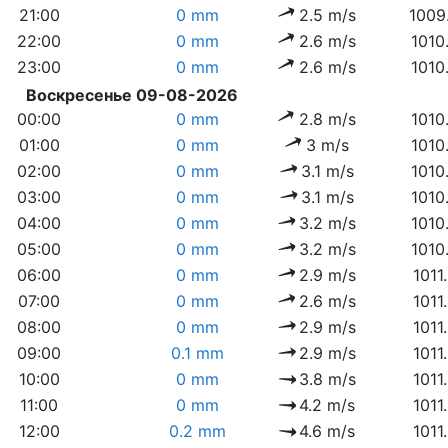
21:00
0 mm
2.5 m/s
1009
22:00
0 mm
2.6 m/s
1010
23:00
0 mm
2.6 m/s
1010
Воскресенье 09-08-2026
00:00
0 mm
2.8 m/s
1010
01:00
0 mm
3 m/s
1010
02:00
0 mm
3.1 m/s
1010
03:00
0 mm
3.1 m/s
1010
04:00
0 mm
3.2 m/s
1010
05:00
0 mm
3.2 m/s
1010
06:00
0 mm
2.9 m/s
1011
07:00
0 mm
2.6 m/s
1011
08:00
0 mm
2.9 m/s
1011
09:00
0.1 mm
2.9 m/s
1011
10:00
0 mm
3.8 m/s
1011
11:00
0 mm
4.2 m/s
1011
12:00
0.2 mm
4.6 m/s
1011