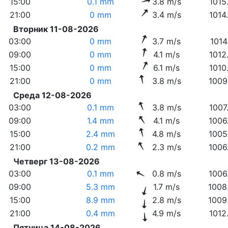
15:00
0.1 mm
3.8 m/s
1015
21:00
0 mm
3.4 m/s
1014
Вторник 11-08-2026
03:00
0 mm
3.7 m/s
1014
09:00
0 mm
4.1 m/s
1012
15:00
0 mm
6.1 m/s
1010
21:00
0 mm
3.8 m/s
1009
Среда 12-08-2026
03:00
0.1 mm
3.8 m/s
1007
09:00
1.4 mm
4.1 m/s
1006
15:00
2.4 mm
4.8 m/s
1005
21:00
0.2 mm
2.3 m/s
1006
Четверг 13-08-2026
03:00
0.1 mm
0.8 m/s
1006
09:00
5.3 mm
1.7 m/s
1008
15:00
8.9 mm
2.8 m/s
1009
21:00
0.4 mm
4.9 m/s
1012
Пятница 14-08-2026