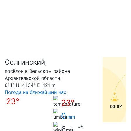
Солгинский,
С
посёлок в Вельском районе
Архангельской области,
61.1° N, 41.34° E 121 m
Погода на ближайший час
23°
23°
04:02
0
mm
6
m/s