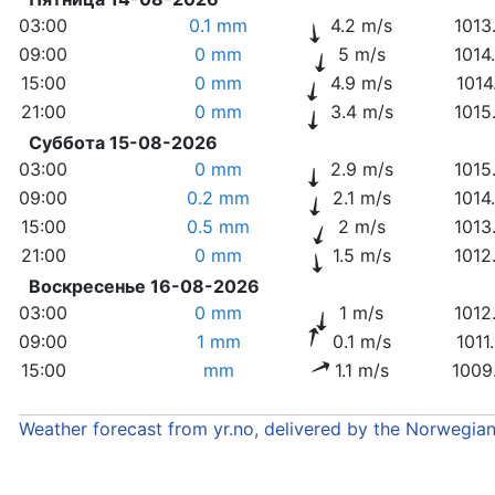
03:00
0.1 mm
4.2 m/s
1013
09:00
0 mm
5 m/s
1014
15:00
0 mm
4.9 m/s
1014
21:00
0 mm
3.4 m/s
1015
Суббота 15-08-2026
03:00
0 mm
2.9 m/s
1015
09:00
0.2 mm
2.1 m/s
1014
15:00
0.5 mm
2 m/s
1013
21:00
0 mm
1.5 m/s
1012
Воскресенье 16-08-2026
03:00
0 mm
1 m/s
1012
09:00
1 mm
0.1 m/s
1011
15:00
mm
1.1 m/s
1009
Weather forecast from yr.no, delivered by the Norwegia