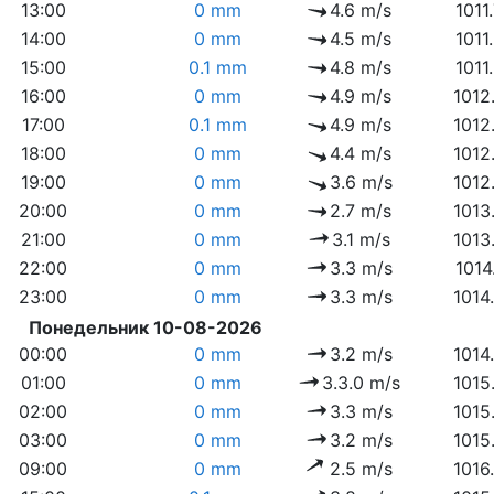
13:00
0 mm
4.6 m/s
1011
14:00
0 mm
4.5 m/s
1011
15:00
0.1 mm
4.8 m/s
1011
16:00
0 mm
4.9 m/s
1012
17:00
0.1 mm
4.9 m/s
1012
18:00
0 mm
4.4 m/s
1012
19:00
0 mm
3.6 m/s
1012
20:00
0 mm
2.7 m/s
1013
21:00
0 mm
3.1 m/s
1013
22:00
0 mm
3.3 m/s
1014
23:00
0 mm
3.3 m/s
1014
Понедельник 10-08-2026
00:00
0 mm
3.2 m/s
1014
01:00
0 mm
3.3.0 m/s
1015
02:00
0 mm
3.3 m/s
1015
03:00
0 mm
3.2 m/s
1015
09:00
0 mm
2.5 m/s
1016