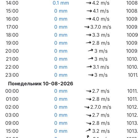
14:00
0.1 mm
4.2 m/s
1008
15:00
0 mm
4.1 m/s
1008
16:00
0 mm
4.0 m/s
1009
17:00
0 mm
3.7.0 m/s
1009
18:00
0 mm
3.3 m/s
1009
19:00
0 mm
2.8 m/s
1009
20:00
0 mm
3 m/s
1009
21:00
0 mm
3 m/s
1010
22:00
0 mm
3.1 m/s
1010
23:00
0 mm
3 m/s
1011
Понедельник 10-08-2026
00:00
0 mm
2.7 m/s
1011
01:00
0 mm
2.8 m/s
1011
02:00
0 mm
2.7.0 m/s
1012
03:00
0 mm
2.7 m/s
1012
09:00
0 mm
2.8 m/s
1013
15:00
0 mm
3.2 m/s
1013