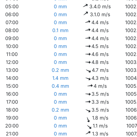
05:00
0 mm
3.4.0 m/s
1002
06:00
0 mm
3.1.0 m/s
1002
07:00
0 mm
4.4 m/s
1002
08:00
0.1 mm
4.4 m/s
1002
09:00
0 mm
4.4 m/s
1002
10:00
0 mm
4.5 m/s
1002
11:00
0 mm
4.6 m/s
1002
12:00
0 mm
4.8 m/s
1003
13:00
0.2 mm
4.7 m/s
1003
14:00
1.4 mm
4.3 m/s
1004
15:00
0.4 mm
4 m/s
1005
16:00
0 mm
3.5 m/s
1005
17:00
0 mm
3.3 m/s
1005
18:00
0.2 mm
3.5 m/s
1006
19:00
0 mm
1.8 m/s
1006
20:00
0 mm
1.1 m/s
1007
21:00
0 mm
1.3 m/s
1007