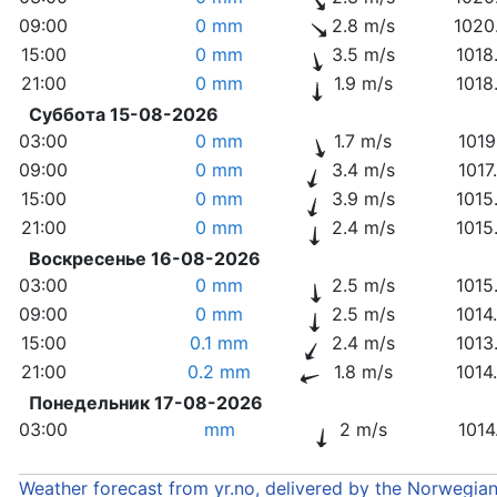
09:00
0 mm
2.8 m/s
1020
15:00
0 mm
3.5 m/s
1018
21:00
0 mm
1.9 m/s
1018
Суббота 15-08-2026
03:00
0 mm
1.7 m/s
1019
09:00
0 mm
3.4 m/s
1017
15:00
0 mm
3.9 m/s
1015
21:00
0 mm
2.4 m/s
1015
Воскресенье 16-08-2026
03:00
0 mm
2.5 m/s
1015
09:00
0 mm
2.5 m/s
1014
15:00
0.1 mm
2.4 m/s
1013
21:00
0.2 mm
1.8 m/s
1014
Понедельник 17-08-2026
03:00
mm
2 m/s
1014
Weather forecast from yr.no, delivered by the Norwegia