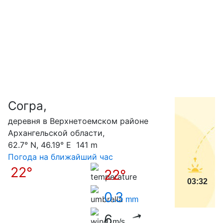
Согра,
С
деревня в Верхнетоемском районе
Архангельской области,
62.7° N, 46.19° E 141 m
Погода на ближайший час
22°
22°
03:32
0.3
mm
6
m/s