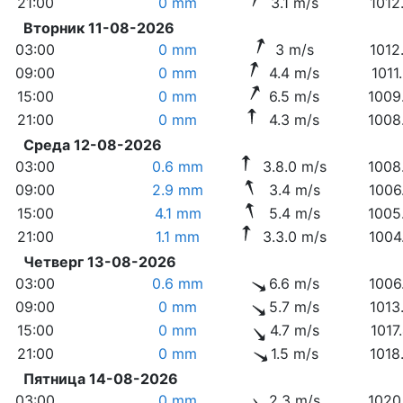
21:00
0 mm
3.1 m/s
1012
Вторник 11-08-2026
03:00
0 mm
3 m/s
1012
09:00
0 mm
4.4 m/s
1011
15:00
0 mm
6.5 m/s
1009
21:00
0 mm
4.3 m/s
1008
Среда 12-08-2026
03:00
0.6 mm
3.8.0 m/s
1008
09:00
2.9 mm
3.4 m/s
1006
15:00
4.1 mm
5.4 m/s
1005
21:00
1.1 mm
3.3.0 m/s
1004
Четверг 13-08-2026
03:00
0.6 mm
6.6 m/s
1006
09:00
0 mm
5.7 m/s
1013
15:00
0 mm
4.7 m/s
1017
21:00
0 mm
1.5 m/s
1018
Пятница 14-08-2026
03:00
0 mm
2.3 m/s
1020