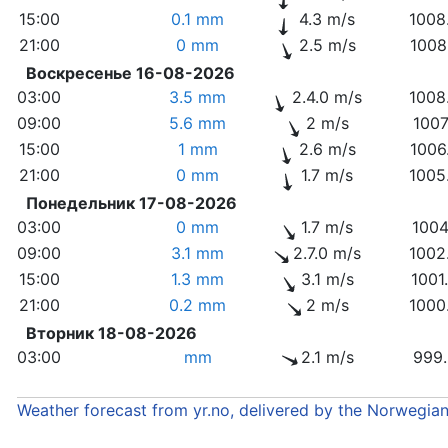
15:00
0.1 mm
4.3 m/s
1008
21:00
0 mm
2.5 m/s
1008
Воскресенье 16-08-2026
03:00
3.5 mm
2.4.0 m/s
1008
09:00
5.6 mm
2 m/s
1007
15:00
1 mm
2.6 m/s
1006
21:00
0 mm
1.7 m/s
1005
Понедельник 17-08-2026
03:00
0 mm
1.7 m/s
1004
09:00
3.1 mm
2.7.0 m/s
1002
15:00
1.3 mm
3.1 m/s
1001
21:00
0.2 mm
2 m/s
1000
Вторник 18-08-2026
03:00
mm
2.1 m/s
999.
Weather forecast from yr.no, delivered by the Norwegia