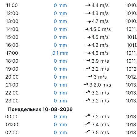
11:00
0 mm
4.4 m/s
1010
12:00
0 mm
4.8 m/s
1010
13:00
0 mm
4.7 m/s
1010
14:00
0 mm
4.5.0 m/s
1011
15:00
0 mm
4.5 m/s
1011
16:00
0 mm
4.3 m/s
1011
17:00
0.1 mm
4.6 m/s
1011
18:00
0 mm
3.9 m/s
1011
19:00
0 mm
3.2 m/s
1012
20:00
0 mm
3 m/s
1012
21:00
0 mm
3.2.0 m/s
1013
22:00
0 mm
3.2 m/s
1013
23:00
0 mm
3.2 m/s
1013
Понедельник 10-08-2026
00:00
0 mm
3.2 m/s
1013
01:00
0 mm
3.4 m/s
1013
02:00
0 mm
3.5 m/s
1013