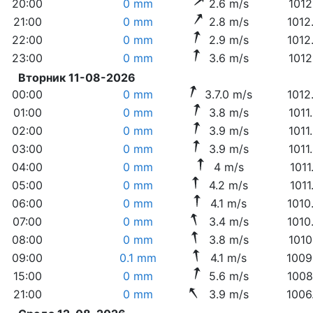
20:00
0 mm
2.6 m/s
1012
21:00
0 mm
2.8 m/s
1012
22:00
0 mm
2.9 m/s
1012
23:00
0 mm
3.6 m/s
1012
Вторник 11-08-2026
00:00
0 mm
3.7.0 m/s
1012
01:00
0 mm
3.8 m/s
1011
02:00
0 mm
3.9 m/s
1011
03:00
0 mm
3.9 m/s
1011
04:00
0 mm
4 m/s
1011
05:00
0 mm
4.2 m/s
1011
06:00
0 mm
4.1 m/s
1010
07:00
0 mm
3.4 m/s
1010
08:00
0 mm
3.8 m/s
1010
09:00
0.1 mm
4.1 m/s
1009
15:00
0 mm
5.6 m/s
1008
21:00
0 mm
3.9 m/s
1006