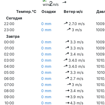
2
m/s
Темпер.°C
Осадки
Ветер м/с
Дав
Сегодня
22:00
0 mm
2.7.0 m/s
1009
23:00
0 mm
3 m/s
1009
Завтра
00:00
0 mm
3.3 m/s
1009
01:00
0 mm
3.3 m/s
1009
02:00
0 mm
3.4 m/s
1009
03:00
0 mm
3.4.0 m/s
1010
04:00
0 mm
3.4.0 m/s
1010
05:00
0 mm
3.3 m/s
1010
06:00
0 mm
2.7 m/s
1010
07:00
0 mm
3 m/s
1010
08:00
0 mm
3.4 m/s
1010
09:00
0 mm
3.9 m/s
1010
10:00
0 mm
4.3 m/s
1010