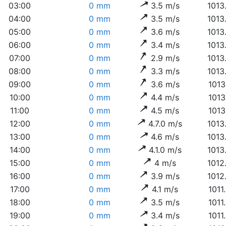
03:00
0 mm
3.5 m/s
1013
04:00
0 mm
3.5 m/s
1013
05:00
0 mm
3.6 m/s
1013
06:00
0 mm
3.4 m/s
1013
07:00
0 mm
2.9 m/s
1013
08:00
0 mm
3.3 m/s
1013
09:00
0 mm
3.6 m/s
1013
10:00
0 mm
4.4 m/s
1013
11:00
0 mm
4.5 m/s
1013
12:00
0 mm
4.7.0 m/s
1013
13:00
0 mm
4.6 m/s
1013
14:00
0 mm
4.1.0 m/s
1013
15:00
0 mm
4 m/s
1012
16:00
0 mm
3.9 m/s
1012
17:00
0 mm
4.1 m/s
1011
18:00
0 mm
3.5 m/s
1011
19:00
0 mm
3.4 m/s
1011