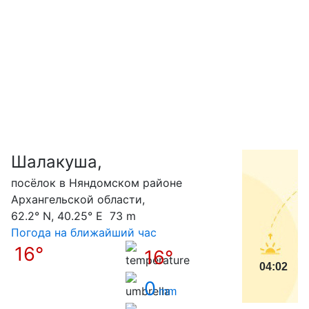
Шалакуша,
С
посёлок в Няндомском районе
Архангельской области,
62.2° N, 40.25° E 73 m
Погода на ближайший час
16°
16°
04:02
0
mm