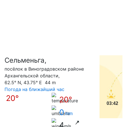
Сельменьга,
С
посёлок в Виноградовском районе
Архангельской области,
62.5° N, 43.75° E 44 m
Погода на ближайший час
20°
20°
03:42
0
mm
4
m/s