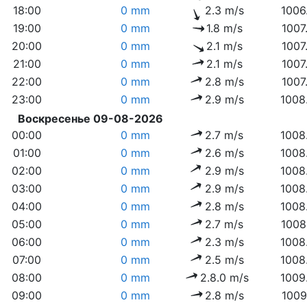
18:00
0 mm
2.3 m/s
1006
19:00
0 mm
1.8 m/s
1007
20:00
0 mm
2.1 m/s
1007
21:00
0 mm
2.1 m/s
1007
22:00
0 mm
2.8 m/s
1007
23:00
0 mm
2.9 m/s
1008
Воскресенье 09-08-2026
00:00
0 mm
2.7 m/s
1008
01:00
0 mm
2.6 m/s
1008
02:00
0 mm
2.9 m/s
1008
03:00
0 mm
2.9 m/s
1008
04:00
0 mm
2.8 m/s
1008
05:00
0 mm
2.7 m/s
1008
06:00
0 mm
2.3 m/s
1008
07:00
0 mm
2.5 m/s
1008
08:00
0 mm
2.8.0 m/s
1009
09:00
0 mm
2.8 m/s
1009