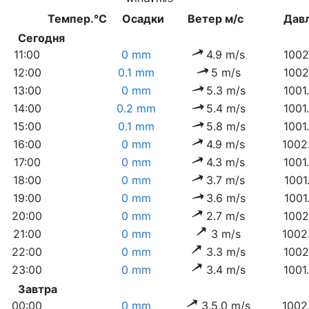
Темпер.°C
Осадки
Ветер м/с
Дав
Сегодня
11:00
0 mm
4.9 m/s
1002
12:00
0.1 mm
5 m/s
1002
13:00
0 mm
5.3 m/s
1001
14:00
0.2 mm
5.4 m/s
1001
15:00
0.1 mm
5.8 m/s
1001
16:00
0 mm
4.9 m/s
1002
17:00
0 mm
4.3 m/s
1001
18:00
0 mm
3.7 m/s
1001
19:00
0 mm
3.6 m/s
1001
20:00
0 mm
2.7 m/s
1002
21:00
0 mm
3 m/s
1002
22:00
0 mm
3.3 m/s
1002
23:00
0 mm
3.4 m/s
1001
Завтра
00:00
0 mm
3.5.0 m/s
1002