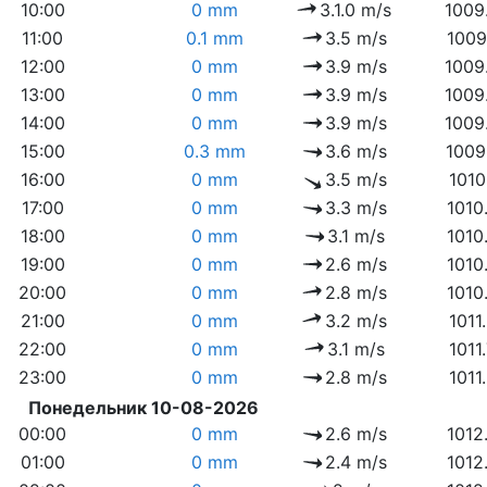
10:00
0 mm
3.1.0 m/s
1009
11:00
0.1 mm
3.5 m/s
1009
12:00
0 mm
3.9 m/s
1009
13:00
0 mm
3.9 m/s
1009
14:00
0 mm
3.9 m/s
1009
15:00
0.3 mm
3.6 m/s
1009
16:00
0 mm
3.5 m/s
1010
17:00
0 mm
3.3 m/s
1010
18:00
0 mm
3.1 m/s
1010
19:00
0 mm
2.6 m/s
1010
20:00
0 mm
2.8 m/s
1010
21:00
0 mm
3.2 m/s
1011
22:00
0 mm
3.1 m/s
1011
23:00
0 mm
2.8 m/s
1011
Понедельник 10-08-2026
00:00
0 mm
2.6 m/s
1012
01:00
0 mm
2.4 m/s
1012