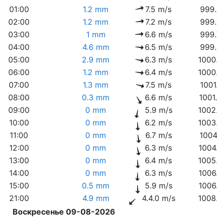
01:00
1.2 mm
7.5 m/s
999.
02:00
1.2 mm
7.2 m/s
999.
03:00
1 mm
6.6 m/s
999.
04:00
4.6 mm
6.5 m/s
999.
05:00
2.9 mm
6.3 m/s
1000
06:00
1.2 mm
6.4 m/s
1000
07:00
1.3 mm
7.5 m/s
1001
08:00
0.3 mm
6.6 m/s
1001
09:00
0 mm
5.9 m/s
1002
10:00
0 mm
6.2 m/s
1003
11:00
0 mm
6.7 m/s
1004
12:00
0 mm
6.3 m/s
1004
13:00
0 mm
6.4 m/s
1005
14:00
0 mm
6.3 m/s
1006
15:00
0.5 mm
5.9 m/s
1006
21:00
4.9 mm
4.4.0 m/s
1008
Воскресенье 09-08-2026