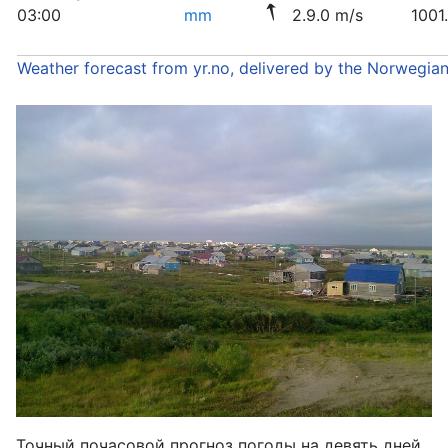
03:00
mm
2.9.0 m/s
1001
Weather forecast from yr.no, delivered by the Norwegia
Точный почасовой прогноз погоды на девять дней