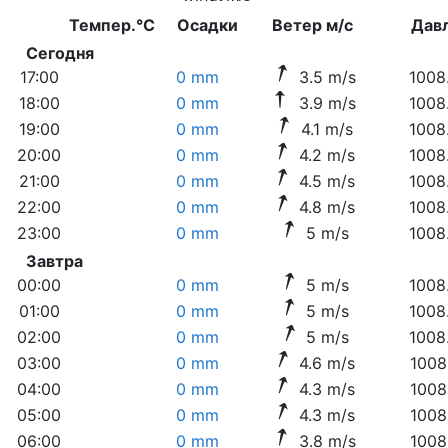
Темпер.°C
Осадки
Ветер м/с
Дав
Сегодня
17:00
0 mm
3.5 m/s
1008
18:00
0 mm
3.9 m/s
1008
19:00
0 mm
4.1 m/s
1008
20:00
0 mm
4.2 m/s
1008
21:00
0 mm
4.5 m/s
1008
22:00
0 mm
4.8 m/s
1008
23:00
0 mm
5 m/s
1008
Завтра
00:00
0 mm
5 m/s
1008
01:00
0 mm
5 m/s
1008
02:00
0 mm
5 m/s
1008
03:00
0 mm
4.6 m/s
1008
04:00
0 mm
4.3 m/s
1008
05:00
0 mm
4.3 m/s
1008
06:00
0 mm
3.8 m/s
1008