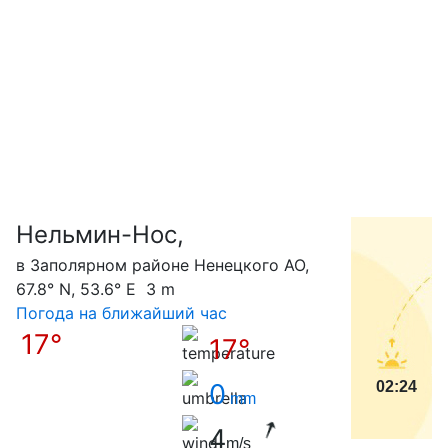
Нельмин-Нос,
С
в Заполярном районе Ненецкого АО,
67.8° N, 53.6° E 3 m
Погода на ближайший час
17°
17°
0
02:24
mm
4
m/s