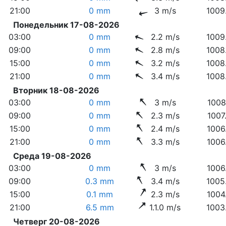
21:00
0 mm
3 m/s
1009
Понедельник 17-08-2026
03:00
0 mm
2.2 m/s
1009
09:00
0 mm
2.8 m/s
1008
15:00
0 mm
3.2 m/s
1008
21:00
0 mm
3.4 m/s
1008
Вторник 18-08-2026
03:00
0 mm
3 m/s
1008
09:00
0 mm
2.3 m/s
1007
15:00
0 mm
2.4 m/s
1006
21:00
0 mm
3.3 m/s
1006
Среда 19-08-2026
03:00
0 mm
3 m/s
1006
09:00
0.3 mm
3.4 m/s
1005
15:00
0.1 mm
2.3 m/s
1004
21:00
6.5 mm
1.1.0 m/s
1003
Четверг 20-08-2026