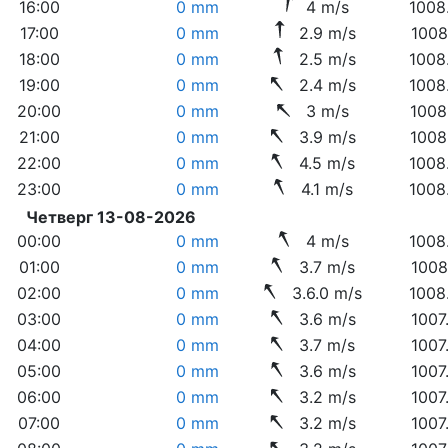
16:00
0 mm
4 m/s
1008
17:00
0 mm
2.9 m/s
1008
18:00
0 mm
2.5 m/s
1008
19:00
0 mm
2.4 m/s
1008
20:00
0 mm
3 m/s
1008
21:00
0 mm
3.9 m/s
1008
22:00
0 mm
4.5 m/s
1008
23:00
0 mm
4.1 m/s
1008
Четверг 13-08-2026
00:00
0 mm
4 m/s
1008
01:00
0 mm
3.7 m/s
1008
02:00
0 mm
3.6.0 m/s
1008
03:00
0 mm
3.6 m/s
1007
04:00
0 mm
3.7 m/s
1007
05:00
0 mm
3.6 m/s
1007
06:00
0 mm
3.2 m/s
1007
07:00
0 mm
3.2 m/s
1007