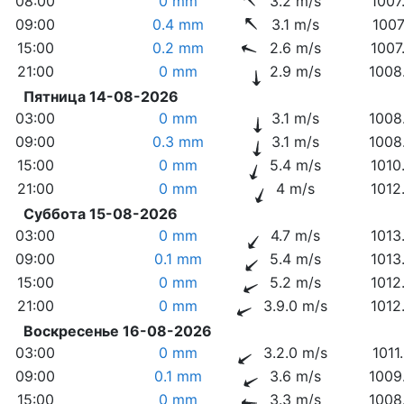
08:00
0 mm
3.2 m/s
1007
09:00
0.4 mm
3.1 m/s
1007
15:00
0.2 mm
2.6 m/s
1007
21:00
0 mm
2.9 m/s
1008
Пятница 14-08-2026
03:00
0 mm
3.1 m/s
1008
09:00
0.3 mm
3.1 m/s
1008
15:00
0 mm
5.4 m/s
1010
21:00
0 mm
4 m/s
1012
Суббота 15-08-2026
03:00
0 mm
4.7 m/s
1013
09:00
0.1 mm
5.4 m/s
1013
15:00
0 mm
5.2 m/s
1012
21:00
0 mm
3.9.0 m/s
1012
Воскресенье 16-08-2026
03:00
0 mm
3.2.0 m/s
1011
09:00
0.1 mm
3.6 m/s
1009
15:00
0 mm
3.3 m/s
1008