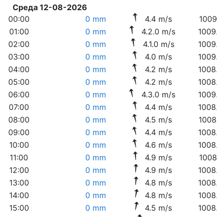
Среда 12-08-2026
00:00
0 mm
4.4 m/s
1009
01:00
0 mm
4.2.0 m/s
1009
02:00
0 mm
4.1.0 m/s
1009
03:00
0 mm
4.0 m/s
1009
04:00
0 mm
4.2 m/s
1008
05:00
0 mm
4.2 m/s
1008
06:00
0 mm
4.3.0 m/s
1009
07:00
0 mm
4.4 m/s
1008
08:00
0 mm
4.5 m/s
1008
09:00
0 mm
4.4 m/s
1008
10:00
0 mm
4.6 m/s
1008
11:00
0 mm
4.9 m/s
1008
12:00
0 mm
4.9 m/s
1008
13:00
0 mm
4.8 m/s
1008
14:00
0 mm
4.8 m/s
1008
15:00
0 mm
4.5 m/s
1008