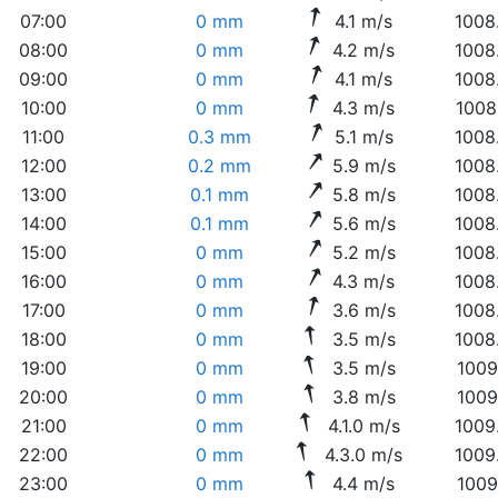
07:00
0 mm
4.1 m/s
1008
08:00
0 mm
4.2 m/s
1008
09:00
0 mm
4.1 m/s
1008
10:00
0 mm
4.3 m/s
1008
11:00
0.3 mm
5.1 m/s
1008
12:00
0.2 mm
5.9 m/s
1008
13:00
0.1 mm
5.8 m/s
1008
14:00
0.1 mm
5.6 m/s
1008
15:00
0 mm
5.2 m/s
1008
16:00
0 mm
4.3 m/s
1008
17:00
0 mm
3.6 m/s
1008
18:00
0 mm
3.5 m/s
1008
19:00
0 mm
3.5 m/s
1009
20:00
0 mm
3.8 m/s
1009
21:00
0 mm
4.1.0 m/s
1009
22:00
0 mm
4.3.0 m/s
1009
23:00
0 mm
4.4 m/s
1009