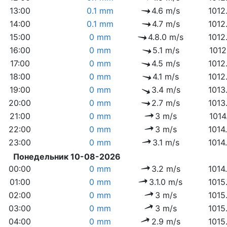
13:00
0.1 mm
4.6 m/s
1012
14:00
0.1 mm
4.7 m/s
1012
15:00
0 mm
4.8.0 m/s
1012
16:00
0 mm
5.1 m/s
1012
17:00
0 mm
4.5 m/s
1012
18:00
0 mm
4.1 m/s
1012
19:00
0 mm
3.4 m/s
1013
20:00
0 mm
2.7 m/s
1013
21:00
0 mm
3 m/s
1014
22:00
0 mm
3 m/s
1014
23:00
0 mm
3.1 m/s
1014
Понедельник 10-08-2026
00:00
0 mm
3.2 m/s
1014
01:00
0 mm
3.1.0 m/s
1015
02:00
0 mm
3 m/s
1015
03:00
0 mm
3 m/s
1015
04:00
0 mm
2.9 m/s
1015