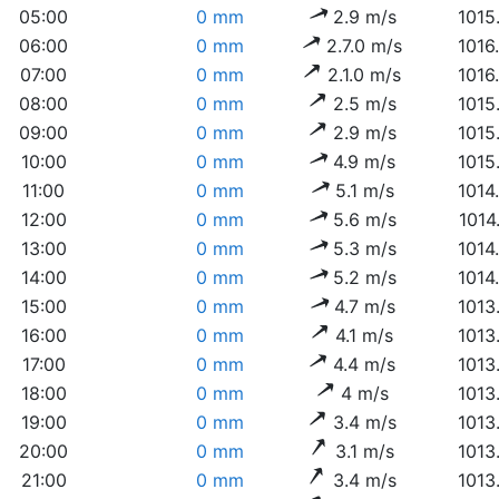
05:00
0 mm
2.9 m/s
1015
06:00
0 mm
2.7.0 m/s
1016
07:00
0 mm
2.1.0 m/s
1016
08:00
0 mm
2.5 m/s
1015
09:00
0 mm
2.9 m/s
1015
10:00
0 mm
4.9 m/s
1015
11:00
0 mm
5.1 m/s
1014
12:00
0 mm
5.6 m/s
1014
13:00
0 mm
5.3 m/s
1014
14:00
0 mm
5.2 m/s
1014
15:00
0 mm
4.7 m/s
1013
16:00
0 mm
4.1 m/s
1013
17:00
0 mm
4.4 m/s
1013
18:00
0 mm
4 m/s
1013
19:00
0 mm
3.4 m/s
1013
20:00
0 mm
3.1 m/s
1013
21:00
0 mm
3.4 m/s
1013