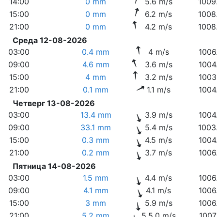
14:00
0 mm
5.6 m/s
1009
15:00
0 mm
6.2 m/s
1008
21:00
0 mm
4.2 m/s
1008
Среда 12-08-2026
03:00
0.4 mm
4 m/s
1006
09:00
4.6 mm
3.6 m/s
1004
15:00
4 mm
3.2 m/s
1003
21:00
0.1 mm
1.1 m/s
1004
Четверг 13-08-2026
03:00
13.4 mm
3.9 m/s
1004
09:00
33.1 mm
5.4 m/s
1003
15:00
0.3 mm
4.5 m/s
1004
21:00
0.2 mm
3.7 m/s
1006
Пятница 14-08-2026
03:00
1.5 mm
4.4 m/s
1006
09:00
4.1 mm
4.1 m/s
1006
15:00
3 mm
5.9 m/s
1006
21:00
5.2 mm
5.5.0 m/s
1007