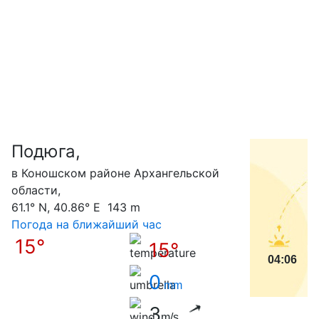
Подюга,
С
в Коношском районе Архангельской
области,
61.1° N, 40.86° E 143 m
Погода на ближайший час
15°
15°
04:06
0
mm
3
m/s