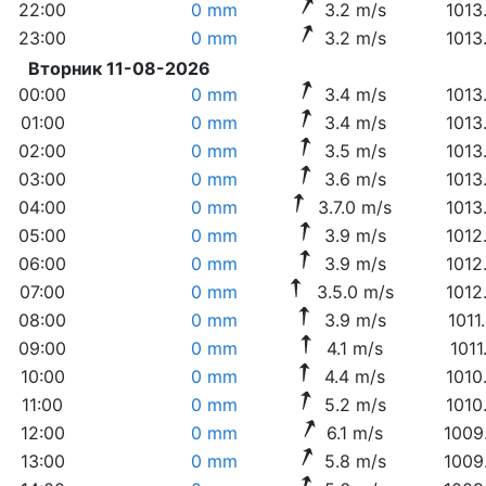
22:00
0 mm
3.2 m/s
1013
23:00
0 mm
3.2 m/s
1013
Вторник 11-08-2026
00:00
0 mm
3.4 m/s
1013
01:00
0 mm
3.4 m/s
1013
02:00
0 mm
3.5 m/s
1013
03:00
0 mm
3.6 m/s
1013
04:00
0 mm
3.7.0 m/s
1013
05:00
0 mm
3.9 m/s
1012
06:00
0 mm
3.9 m/s
1012
07:00
0 mm
3.5.0 m/s
1012
08:00
0 mm
3.9 m/s
1011
09:00
0 mm
4.1 m/s
1011
10:00
0 mm
4.4 m/s
1010
11:00
0 mm
5.2 m/s
1010
12:00
0 mm
6.1 m/s
1009
13:00
0 mm
5.8 m/s
1009