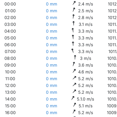
00:00
0 mm
2.4 m/s
1012
01:00
0 mm
2.5 m/s
1012
02:00
0 mm
2.8 m/s
1012
03:00
0 mm
3.1 m/s
1011
04:00
0 mm
3.3 m/s
1011
05:00
0 mm
3.3 m/s
1011
06:00
0 mm
3.3 m/s
1011
07:00
0 mm
3.3 m/s
1011
08:00
0 mm
3 m/s
1010
09:00
0 mm
3.6 m/s
1010
10:00
0 mm
4.6 m/s
1010
11:00
0 mm
5.2 m/s
1010
12:00
0 mm
5.2 m/s
1010
13:00
0 mm
5.2 m/s
1010
14:00
0 mm
5.1.0 m/s
1010
15:00
0 mm
5.1 m/s
1009
16:00
0 mm
5.2 m/s
1009