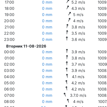
17:00
0 mm
5.2 m/s
1009
18:00
0 mm
4.3 m/s
1009
19:00
0 mm
5 m/s
1009
20:00
0 mm
4 m/s
1009
21:00
0 mm
3.8 m/s
1009
22:00
0 mm
3.5 m/s
1009
23:00
0 mm
3.6 m/s
1009
Вторник 11-08-2026
00:00
0 mm
3.9 m/s
1009
01:00
0 mm
3.8 m/s
1009
02:00
0 mm
3.7 m/s
1009
03:00
0 mm
3.9 m/s
1008
04:00
0 mm
4.1 m/s
1008
05:00
0 mm
4.2 m/s
1008
06:00
0 mm
4.2 m/s
1008
07:00
0 mm
3.7.0 m/s
1008
08:00
0 mm
4 m/s
1007