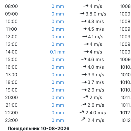
08:00
0 mm
4 m/s
1008
09:00
0 mm
3.8.0 m/s
1009
10:00
0 mm
4.3 m/s
1008
11:00
0 mm
4.5 m/s
1009
12:00
0 mm
4.1 m/s
1009
13:00
0 mm
4 m/s
1009
14:00
0.1 mm
4 m/s
1009
15:00
0 mm
4.6 m/s
1009
16:00
0 mm
4.0 m/s
1010
17:00
0 mm
3.9 m/s
1010
18:00
0 mm
3.7 m/s
1010
19:00
0 mm
2.9 m/s
1010
20:00
0 mm
2 m/s
1011
21:00
0 mm
2.6 m/s
1011
22:00
0 mm
2.4.0 m/s
1012
23:00
0 mm
2.4 m/s
1012
Понедельник 10-08-2026