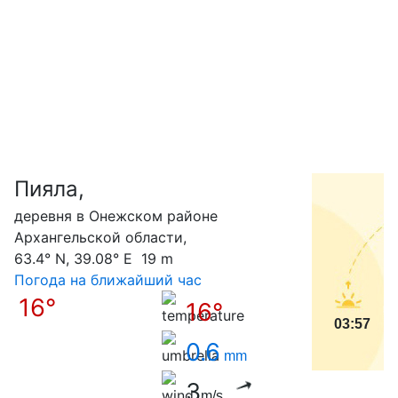
Пияла,
С
деревня в Онежском районе
Архангельской области,
63.4° N, 39.08° E 19 m
Погода на ближайший час
16°
16°
03:57
0.6
mm
3
m/s