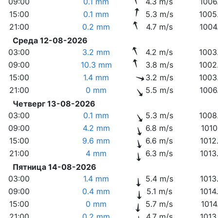
09:00
0.1 mm
4.3 m/s
1006
15:00
0.1 mm
5.3 m/s
1005
21:00
0.2 mm
4.7 m/s
1004
Среда 12-08-2026
03:00
3.2 mm
4.2 m/s
1003
09:00
10.3 mm
3.8 m/s
1002
15:00
1.4 mm
3.2 m/s
1003
21:00
0 mm
5.5 m/s
1006
Четверг 13-08-2026
03:00
0.1 mm
5.3 m/s
1008
09:00
4.2 mm
6.8 m/s
1010
15:00
9.6 mm
6.6 m/s
1012
21:00
4 mm
6.3 m/s
1013
Пятница 14-08-2026
03:00
1.4 mm
5.4 m/s
1013
09:00
0.4 mm
5.1 m/s
1014
15:00
0 mm
5.7 m/s
1014
21:00
0.2 mm
4.7 m/s
1013