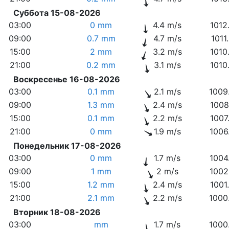
Суббота 15-08-2026
03:00
0 mm
4.4 m/s
1012
09:00
0.7 mm
4.7 m/s
1011
15:00
2 mm
3.2 m/s
1010
21:00
0.2 mm
3.1 m/s
1010
Воскресенье 16-08-2026
03:00
0.1 mm
2.1 m/s
1009
09:00
1.3 mm
2.4 m/s
1008
15:00
0.1 mm
2.2 m/s
1007
21:00
0 mm
1.9 m/s
1006
Понедельник 17-08-2026
03:00
0 mm
1.7 m/s
1004
09:00
1 mm
2 m/s
1002
15:00
1.2 mm
2.4 m/s
1001
21:00
2.1 mm
2.2 m/s
1000
Вторник 18-08-2026
03:00
mm
1.7 m/s
1000