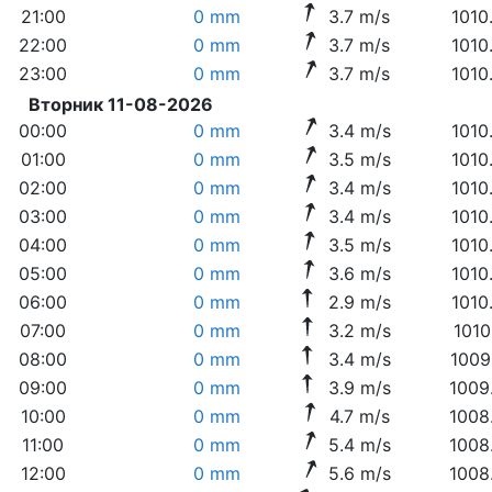
21:00
0 mm
3.7 m/s
1010
22:00
0 mm
3.7 m/s
1010
23:00
0 mm
3.7 m/s
1010
Вторник 11-08-2026
00:00
0 mm
3.4 m/s
1010
01:00
0 mm
3.5 m/s
1010
02:00
0 mm
3.4 m/s
1010
03:00
0 mm
3.4 m/s
1010
04:00
0 mm
3.5 m/s
1010
05:00
0 mm
3.6 m/s
1010
06:00
0 mm
2.9 m/s
1010
07:00
0 mm
3.2 m/s
1010
08:00
0 mm
3.4 m/s
1009
09:00
0 mm
3.9 m/s
1009
10:00
0 mm
4.7 m/s
1008
11:00
0 mm
5.4 m/s
1008
12:00
0 mm
5.6 m/s
1008