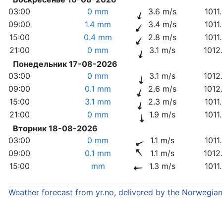
03:00
0 mm
3.6 m/s
1011
09:00
1.4 mm
3.4 m/s
1011
15:00
0.4 mm
2.8 m/s
1011
21:00
0 mm
3.1 m/s
1012
Понедельник 17-08-2026
03:00
0 mm
3.1 m/s
1012
09:00
0.1 mm
2.6 m/s
1012
15:00
3.1 mm
2.3 m/s
1011
21:00
0 mm
1.9 m/s
1011
Вторник 18-08-2026
03:00
0 mm
1.1 m/s
1011
09:00
0.1 mm
1.1 m/s
1012
15:00
mm
1.3 m/s
1011
Weather forecast from yr.no, delivered by the Norwegia