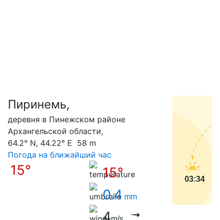
Пиринемь,
С
деревня в Пинежском районе
Архангельской области,
64.2° N, 44.22° E 58 m
Погода на ближайший час
15°
15°
03:34
0.4
mm
4
m/s