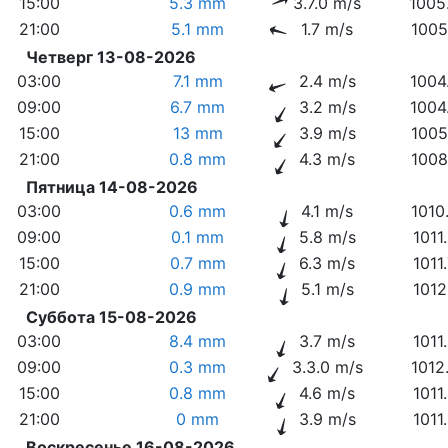
15:00
5.3 mm
3.7.0 m/s
1005
21:00
5.1 mm
1.7 m/s
1005
Четверг 13-08-2026
03:00
7.1 mm
2.4 m/s
1004
09:00
6.7 mm
3.2 m/s
1004
15:00
13 mm
3.9 m/s
1005
21:00
0.8 mm
4.3 m/s
1008
Пятница 14-08-2026
03:00
0.6 mm
4.1 m/s
1010
09:00
0.1 mm
5.8 m/s
1011
15:00
0.7 mm
6.3 m/s
1011
21:00
0.9 mm
5.1 m/s
1012
Суббота 15-08-2026
03:00
8.4 mm
3.7 m/s
1011
09:00
0.3 mm
3.3.0 m/s
1012
15:00
0.8 mm
4.6 m/s
1011
21:00
0 mm
3.9 m/s
1011
Воскресенье 16-08-2026