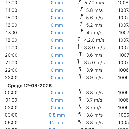
13:00
0 mm
5.7.0 m/s
1008
14:00
0 mm
5.8 m/s
1007
15:00
0 mm
5.6 m/s
1007
16:00
0 mm
5.2 m/s
1007
17:00
0 mm
4.7 m/s
1007
18:00
0 mm
4.2.0 m/s
1007
19:00
0 mm
3.8.0 m/s
1007
20:00
0 mm
3.6 m/s
1007
21:00
0 mm
3.5.0 m/s
1007
22:00
0 mm
3.9 m/s
1006
23:00
0 mm
3.9 m/s
1006
Среда 12-08-2026
00:00
0 mm
3.8 m/s
1006
01:00
0 mm
3.7 m/s
1006
02:00
0 mm
3.7 m/s
1006
03:00
0.8 mm
3.8 m/s
1006
09:00
1.2 mm
3.8 m/s
1005