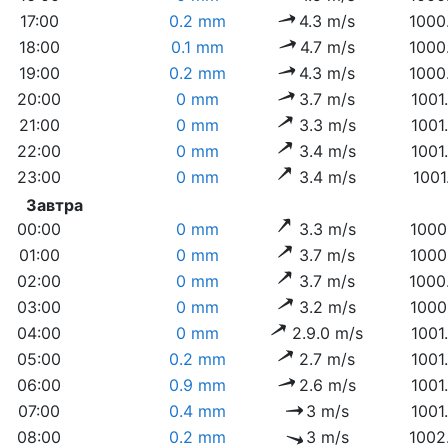
17:00
0.2 mm
4.3 m/s
1000
18:00
0.1 mm
4.7 m/s
1000
19:00
0.2 mm
4.3 m/s
1000
20:00
0 mm
3.7 m/s
1001
21:00
0 mm
3.3 m/s
1001
22:00
0 mm
3.4 m/s
1001
23:00
0 mm
3.4 m/s
1001
Завтра
00:00
0 mm
3.3 m/s
1000
01:00
0 mm
3.7 m/s
1000
02:00
0 mm
3.7 m/s
1000
03:00
0 mm
3.2 m/s
1000
04:00
0 mm
2.9.0 m/s
1001
05:00
0.2 mm
2.7 m/s
1001
06:00
0.9 mm
2.6 m/s
1001
07:00
0.4 mm
3 m/s
1001
08:00
0.2 mm
3 m/s
1002