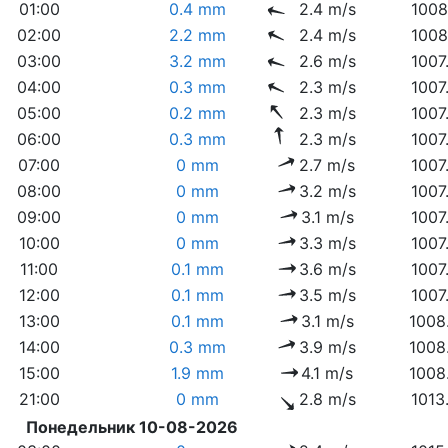
01:00
0.4 mm
2.4 m/s
1008
02:00
2.2 mm
2.4 m/s
1008
03:00
3.2 mm
2.6 m/s
1007
04:00
0.3 mm
2.3 m/s
1007
05:00
0.2 mm
2.3 m/s
1007
06:00
0.3 mm
2.3 m/s
1007
07:00
0 mm
2.7 m/s
1007
08:00
0 mm
3.2 m/s
1007
09:00
0 mm
3.1 m/s
1007
10:00
0 mm
3.3 m/s
1007
11:00
0.1 mm
3.6 m/s
1007
12:00
0.1 mm
3.5 m/s
1007
13:00
0.1 mm
3.1 m/s
1008
14:00
0.3 mm
3.9 m/s
1008
15:00
1.9 mm
4.1 m/s
1008
21:00
0 mm
2.8 m/s
1013
Понедельник 10-08-2026