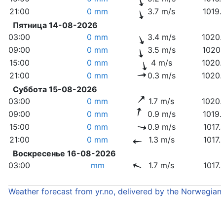
21:00
0 mm
3.7 m/s
1019
Пятница 14-08-2026
03:00
0 mm
3.4 m/s
1020
09:00
0 mm
3.5 m/s
1020
15:00
0 mm
4 m/s
1020
21:00
0 mm
0.3 m/s
1020
Суббота 15-08-2026
03:00
0 mm
1.7 m/s
1020
09:00
0 mm
0.9 m/s
1019
15:00
0 mm
0.9 m/s
1017
21:00
0 mm
1.3 m/s
1017
Воскресенье 16-08-2026
03:00
mm
1.7 m/s
1017
Weather forecast from yr.no, delivered by the Norwegia