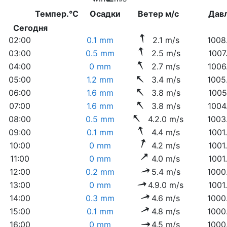
Темпер.°C
Осадки
Ветер м/с
Дав
Сегодня
02:00
0.1 mm
2.1 m/s
1008
03:00
0.5 mm
2.5 m/s
1007
04:00
0 mm
2.7 m/s
1006
05:00
1.2 mm
3.4 m/s
1005
06:00
1.6 mm
3.8 m/s
1005
07:00
1.6 mm
3.8 m/s
1004
08:00
0.5 mm
4.2.0 m/s
1003
09:00
0.1 mm
4.4 m/s
1001
10:00
0 mm
4.2 m/s
1001
11:00
0 mm
4.0 m/s
1001
12:00
0.2 mm
5.4 m/s
1000
13:00
0 mm
4.9.0 m/s
1001
14:00
0.3 mm
4.6 m/s
1000
15:00
0.1 mm
4.8 m/s
1000
16:00
0 mm
4.5 m/s
1000