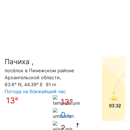
Пачиха ,
С
посёлок в Пинежском районе
Архангельской области,
63.6° N, 44.39° E 81 m
Погода на ближайший час
13°
13°
03:32
0
mm
2
m/s