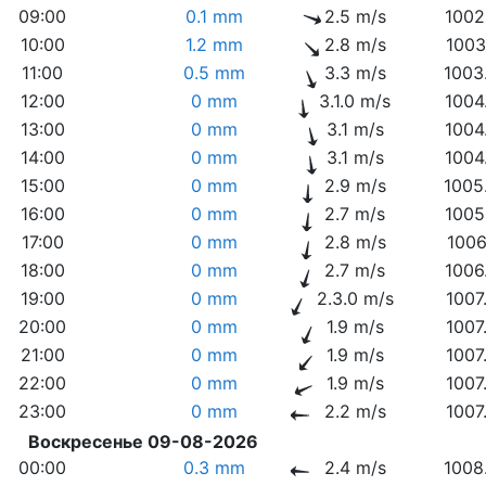
09:00
0.1 mm
2.5 m/s
1002
10:00
1.2 mm
2.8 m/s
1003
11:00
0.5 mm
3.3 m/s
1003
12:00
0 mm
3.1.0 m/s
1004
13:00
0 mm
3.1 m/s
1004
14:00
0 mm
3.1 m/s
1004
15:00
0 mm
2.9 m/s
1005
16:00
0 mm
2.7 m/s
1005
17:00
0 mm
2.8 m/s
1006
18:00
0 mm
2.7 m/s
1006
19:00
0 mm
2.3.0 m/s
1007
20:00
0 mm
1.9 m/s
1007
21:00
0 mm
1.9 m/s
1007
22:00
0 mm
1.9 m/s
1007
23:00
0 mm
2.2 m/s
1007
Воскресенье 09-08-2026
00:00
0.3 mm
2.4 m/s
1008