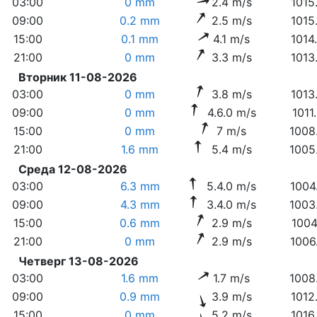
03:00
0 mm
2.4 m/s
1015
09:00
0.2 mm
2.5 m/s
1015
15:00
0.1 mm
4.1 m/s
1014
21:00
0 mm
3.3 m/s
1013
Вторник 11-08-2026
03:00
0 mm
3.8 m/s
1013
09:00
0 mm
4.6.0 m/s
1011
15:00
0 mm
7 m/s
1008
21:00
1.6 mm
5.4 m/s
1005
Среда 12-08-2026
03:00
6.3 mm
5.4.0 m/s
1004
09:00
4.3 mm
3.4.0 m/s
1003
15:00
0.6 mm
2.9 m/s
1004
21:00
0 mm
2.9 m/s
1006
Четверг 13-08-2026
03:00
1.6 mm
1.7 m/s
1008
09:00
0.9 mm
3.9 m/s
1012
15:00
0 mm
5.2 m/s
1016