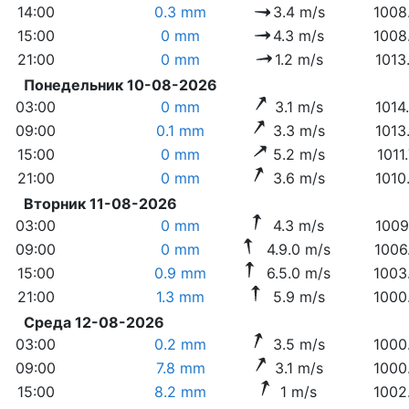
14:00
0.3 mm
3.4 m/s
1008
15:00
0 mm
4.3 m/s
1008
21:00
0 mm
1.2 m/s
1013
Понедельник 10-08-2026
03:00
0 mm
3.1 m/s
1014
09:00
0.1 mm
3.3 m/s
1013
15:00
0 mm
5.2 m/s
1011
21:00
0 mm
3.6 m/s
1010
Вторник 11-08-2026
03:00
0 mm
4.3 m/s
1009
09:00
0 mm
4.9.0 m/s
1006
15:00
0.9 mm
6.5.0 m/s
1003
21:00
1.3 mm
5.9 m/s
1000
Среда 12-08-2026
03:00
0.2 mm
3.5 m/s
1000
09:00
7.8 mm
3.1 m/s
1000
15:00
8.2 mm
1 m/s
1002