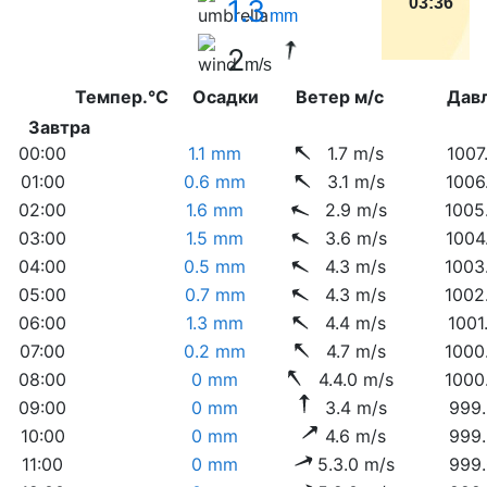
1.3
03:36
mm
2
m/s
Темпер.°C
Осадки
Ветер м/с
Дав
Завтра
00:00
1.1 mm
1.7 m/s
1007
01:00
0.6 mm
3.1 m/s
1006
02:00
1.6 mm
2.9 m/s
1005
03:00
1.5 mm
3.6 m/s
1004
04:00
0.5 mm
4.3 m/s
1003
05:00
0.7 mm
4.3 m/s
1002
06:00
1.3 mm
4.4 m/s
1001
07:00
0.2 mm
4.7 m/s
1000
08:00
0 mm
4.4.0 m/s
1000
09:00
0 mm
3.4 m/s
999.
10:00
0 mm
4.6 m/s
999.
11:00
0 mm
5.3.0 m/s
999.