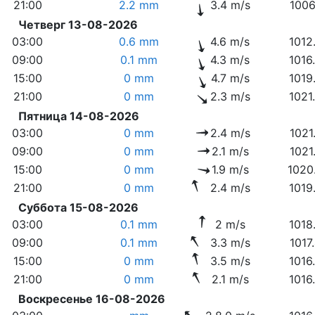
21:00
2.2 mm
3.4 m/s
1006
Четверг 13-08-2026
03:00
0.6 mm
4.6 m/s
1012
09:00
0.1 mm
4.3 m/s
1016
15:00
0 mm
4.7 m/s
1019
21:00
0 mm
2.3 m/s
1021
Пятница 14-08-2026
03:00
0 mm
2.4 m/s
1021
09:00
0 mm
2.1 m/s
1021
15:00
0 mm
1.9 m/s
1020
21:00
0 mm
2.4 m/s
1019
Суббота 15-08-2026
03:00
0.1 mm
2 m/s
1018
09:00
0.1 mm
3.3 m/s
1017
15:00
0 mm
3.5 m/s
1016
21:00
0 mm
2.1 m/s
1016
Воскресенье 16-08-2026