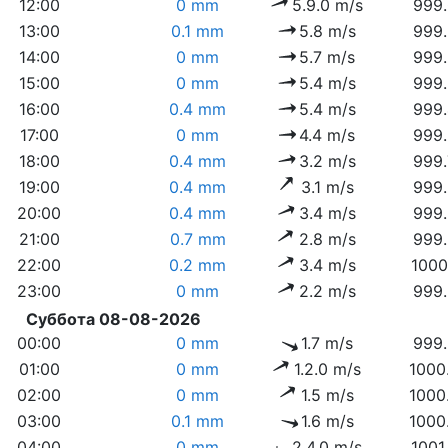
12:00
0 mm
5.9.0 m/s
999.
13:00
0.1 mm
5.8 m/s
999.
14:00
0 mm
5.7 m/s
999.
15:00
0 mm
5.4 m/s
999.
16:00
0.4 mm
5.4 m/s
999.
17:00
0 mm
4.4 m/s
999.
18:00
0.4 mm
3.2 m/s
999.
19:00
0.4 mm
3.1 m/s
999.
20:00
0.4 mm
3.4 m/s
999.
21:00
0.7 mm
2.8 m/s
999.
22:00
0.2 mm
3.4 m/s
1000
23:00
0 mm
2.2 m/s
999.
Суббота 08-08-2026
00:00
0 mm
1.7 m/s
999.
01:00
0 mm
1.2.0 m/s
1000
02:00
0 mm
1.5 m/s
1000
03:00
0.1 mm
1.6 m/s
1000
04:00
0 mm
2.4.0 m/s
1001