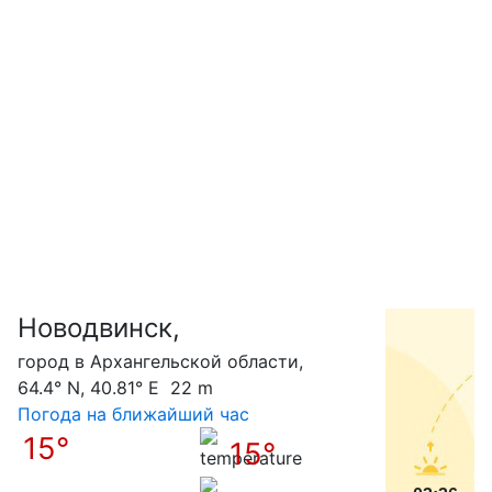
Новодвинск,
С
город в Архангельской области,
64.4° N, 40.81° E 22 m
Погода на ближайший час
15°
15°