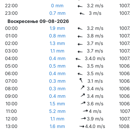
22:00
0 mm
3.2 m/s
1007
23:00
0.7 mm
3 m/s
1007
Воскресенье 09-08-2026
00:00
1.9 mm
3.2 m/s
1007
01:00
0.8 mm
3.8 m/s
1007
02:00
1.3 mm
3.7 m/s
1007
03:00
1.1 mm
3.7 m/s
1007
04:00
0.4 mm
3.4.0 m/s
1007
05:00
0.5 mm
3.5 m/s
1006
06:00
0.4 mm
3.5 m/s
1006
07:00
0.3 mm
3.1 m/s
1006
08:00
0.3 mm
3.4 m/s
1006
09:00
0.4 mm
3.4 m/s
1006
10:00
1.5 mm
3.6 m/s
1006
11:00
5.2 mm
4 m/s
1007
12:00
1.1 mm
3.9 m/s
1007
13:00
1.6 mm
4.4.0 m/s
1008