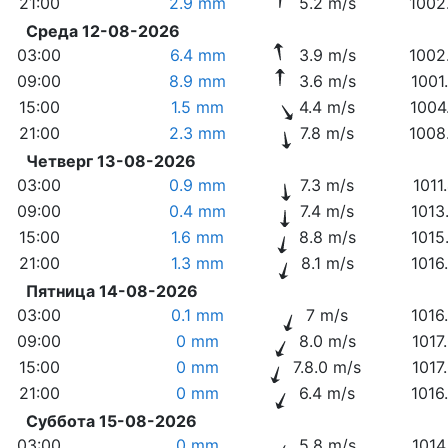
21:00
2.9 mm
5.2 m/s
1002
Среда 12-08-2026
03:00
6.4 mm
3.9 m/s
1002
09:00
8.9 mm
3.6 m/s
1001
15:00
1.5 mm
4.4 m/s
1004
21:00
2.3 mm
7.8 m/s
1008
Четверг 13-08-2026
03:00
0.9 mm
7.3 m/s
1011
09:00
0.4 mm
7.4 m/s
1013
15:00
1.6 mm
8.8 m/s
1015
21:00
1.3 mm
8.1 m/s
1016
Пятница 14-08-2026
03:00
0.1 mm
7 m/s
1016
09:00
0 mm
8.0 m/s
1017
15:00
0 mm
7.8.0 m/s
1017
21:00
0 mm
6.4 m/s
1016
Суббота 15-08-2026
03:00
0 mm
5.8 m/s
1014