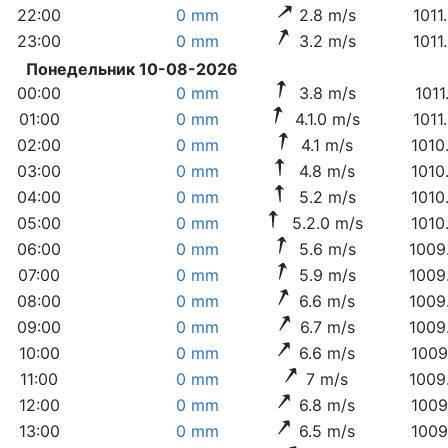
22:00
0 mm
2.8 m/s
1011
23:00
0 mm
3.2 m/s
1011
Понедельник 10-08-2026
00:00
0 mm
3.8 m/s
1011
01:00
0 mm
4.1.0 m/s
1011
02:00
0 mm
4.1 m/s
1010
03:00
0 mm
4.8 m/s
1010
04:00
0 mm
5.2 m/s
1010
05:00
0 mm
5.2.0 m/s
1010
06:00
0 mm
5.6 m/s
1009
07:00
0 mm
5.9 m/s
1009
08:00
0 mm
6.6 m/s
1009
09:00
0 mm
6.7 m/s
1009
10:00
0 mm
6.6 m/s
1009
11:00
0 mm
7 m/s
1009
12:00
0 mm
6.8 m/s
1009
13:00
0 mm
6.5 m/s
1009