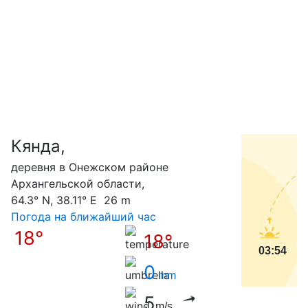
Кянда,
С
деревня в Онежском районе
Архангельской области,
64.3° N, 38.11° E 26 m
Погода на ближайший час
18°
18°
03:54
0
mm
5
m/s