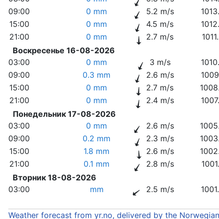
09:00
0 mm
5.2 m/s
1013
15:00
0 mm
4.5 m/s
1012
21:00
0 mm
2.7 m/s
1011
Воскресенье 16-08-2026
03:00
0 mm
3 m/s
1010
09:00
0.3 mm
2.6 m/s
1009
15:00
0 mm
2.7 m/s
1008
21:00
0 mm
2.4 m/s
1007
Понедельник 17-08-2026
03:00
0 mm
2.6 m/s
1005
09:00
0.2 mm
2.3 m/s
1003
15:00
1.8 mm
2.6 m/s
1002
21:00
0.1 mm
2.8 m/s
1001
Вторник 18-08-2026
03:00
mm
2.5 m/s
1001
Weather forecast from yr.no, delivered by the Norwegia