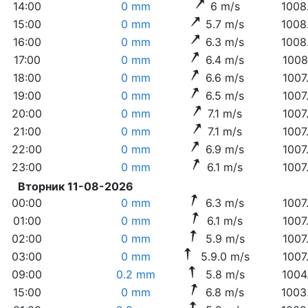
14:00
0 mm
6 m/s
1008
15:00
0 mm
5.7 m/s
1008
16:00
0 mm
6.3 m/s
1008
17:00
0 mm
6.4 m/s
1008
18:00
0 mm
6.6 m/s
1007
19:00
0 mm
6.5 m/s
1007
20:00
0 mm
7.1 m/s
1007
21:00
0 mm
7.1 m/s
1007
22:00
0 mm
6.9 m/s
1007
23:00
0 mm
6.1 m/s
1007
Вторник 11-08-2026
00:00
0 mm
6.3 m/s
1007
01:00
0 mm
6.1 m/s
1007
02:00
0 mm
5.9 m/s
1007
03:00
0 mm
5.9.0 m/s
1007
09:00
0.2 mm
5.8 m/s
1004
15:00
0 mm
6.8 m/s
1003