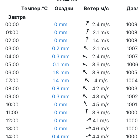
Темпер.°C
Осадки
Ветер м/с
Дав
Завтра
00:00
0 mm
2.4 m/s
1009
01:00
0 mm
2.1 m/s
1008
02:00
0 mm
1.4 m/s
1008
03:00
0.2 mm
2.1 m/s
1007
04:00
0.3 mm
2.4 m/s
1007
05:00
0.1 mm
3.6 m/s
1006
06:00
1.8 mm
3.9 m/s
1005
07:00
1.4 mm
4 m/s
1004
08:00
0.8 mm
4.2 m/s
1003
09:00
0.3 mm
4.3 m/s
1002
10:00
0 mm
4.5 m/s
1001
11:00
0 mm
3.9 m/s
1000
12:00
0 mm
4.1 m/s
1000
13:00
0 mm
4.6 m/s
1000
14:00
0.4 mm
4.4 m/s
1000