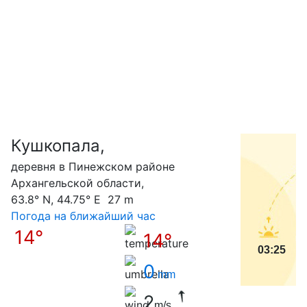
Кушкопала,
С
деревня в Пинежском районе
Архангельской области,
63.8° N, 44.75° E 27 m
Погода на ближайший час
14°
14°
03:25
0
mm
2
m/s