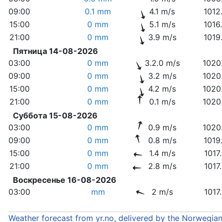
09:00
0.1 mm
4.1 m/s
1012
15:00
0 mm
5.1 m/s
1016
21:00
0 mm
3.9 m/s
1019
Пятница 14-08-2026
03:00
0 mm
3.2.0 m/s
1020
09:00
0 mm
3.2 m/s
1020
15:00
0 mm
4.2 m/s
1020
21:00
0 mm
0.1 m/s
1020
Суббота 15-08-2026
03:00
0 mm
0.9 m/s
1020
09:00
0 mm
0.8 m/s
1019
15:00
0 mm
1.4 m/s
1017
21:00
0 mm
2.8 m/s
1017
Воскресенье 16-08-2026
03:00
mm
2 m/s
1017
Weather forecast from yr.no, delivered by the Norwegia