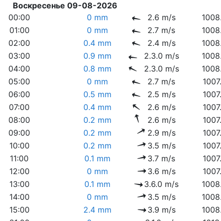
Воскресенье 09-08-2026
00:00
0 mm
2.6 m/s
1008
01:00
0 mm
2.7 m/s
1008
02:00
0.4 mm
2.4 m/s
1008
03:00
0.9 mm
2.3.0 m/s
1008
04:00
0.8 mm
2.3.0 m/s
1008
05:00
0 mm
2.7 m/s
1007
06:00
0.5 mm
2.5 m/s
1007
07:00
0.4 mm
2.6 m/s
1007
08:00
0.2 mm
2.6 m/s
1007
09:00
0.2 mm
2.9 m/s
1007
10:00
0.2 mm
3.5 m/s
1007
11:00
0.1 mm
3.7 m/s
1007
12:00
0 mm
3.6 m/s
1007
13:00
0.1 mm
3.6.0 m/s
1008
14:00
0 mm
3.5 m/s
1008
15:00
2.4 mm
3.9 m/s
1008