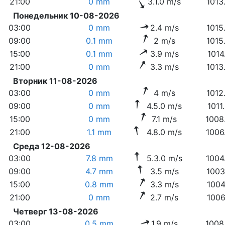
21:00
0 mm
3.1.0 m/s
1013
Понедельник 10-08-2026
03:00
0 mm
2.4 m/s
1015
09:00
0.1 mm
2 m/s
1015
15:00
0.1 mm
3.9 m/s
1014
21:00
0 mm
3.3 m/s
1013
Вторник 11-08-2026
03:00
0 mm
4 m/s
1012
09:00
0 mm
4.5.0 m/s
1011
15:00
0 mm
7.1 m/s
1008
21:00
1.1 mm
4.8.0 m/s
1006
Среда 12-08-2026
03:00
7.8 mm
5.3.0 m/s
1004
09:00
4.7 mm
3.5 m/s
1003
15:00
0.8 mm
3.3 m/s
1004
21:00
0 mm
2.7 m/s
1006
Четверг 13-08-2026
03:00
0.5 mm
1.9 m/s
1008