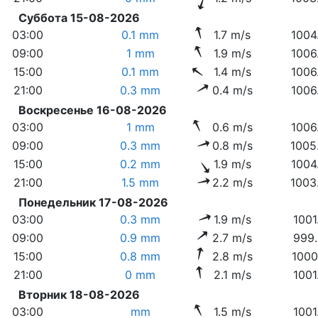
Суббота 15-08-2026
03:00
0.1 mm
1.7 m/s
1004
09:00
1 mm
1.9 m/s
1006
15:00
0.1 mm
1.4 m/s
1006
21:00
0.3 mm
0.4 m/s
1006
Воскресенье 16-08-2026
03:00
1 mm
0.6 m/s
1006
09:00
0.3 mm
0.8 m/s
1005
15:00
0.2 mm
1.9 m/s
1004
21:00
1.5 mm
2.2 m/s
1003
Понедельник 17-08-2026
03:00
0.3 mm
1.9 m/s
1001
09:00
0.9 mm
2.7 m/s
999.
15:00
0.8 mm
2.8 m/s
1000
21:00
0 mm
2.1 m/s
1001
Вторник 18-08-2026
03:00
mm
1.5 m/s
1001