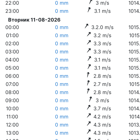
22:00
0 mm
3 m/s
1014
23:00
0 mm
3.1 m/s
1014
Вторник 11-08-2026
00:00
0 mm
3.2.0 m/s
1015
01:00
0 mm
3.2 m/s
1015
02:00
0 mm
3.3 m/s
1015
03:00
0 mm
3.3 m/s
1015
04:00
0 mm
3.1 m/s
1015
05:00
0 mm
3.1 m/s
1015
06:00
0 mm
2.8 m/s
1015
07:00
0 mm
2.7 m/s
1015
08:00
0 mm
2.8 m/s
1014
09:00
0 mm
3 m/s
1014
10:00
0 mm
3.7 m/s
1014
11:00
0 mm
4.2 m/s
1014
12:00
0 mm
4.3 m/s
1013
13:00
0 mm
4.3 m/s
1013