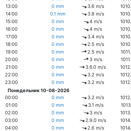
13:00
0 mm
3.6 m/s
1010
14:00
0.1 mm
3.8 m/s
1010
15:00
0 mm
4 m/s
1010
16:00
0 mm
4 m/s
1010
17:00
0 mm
3.4 m/s
1010
18:00
0 mm
2.5 m/s
1010
19:00
0 mm
2.5 m/s
1011
20:00
0 mm
3 m/s
1011
21:00
0 mm
3.6.0 m/s
1012
22:00
0 mm
3.2 m/s
1012
23:00
0 mm
3.2 m/s
1012
Понедельник 10-08-2026
00:00
0 mm
3.2 m/s
1012
01:00
0 mm
3.1 m/s
1013
02:00
0 mm
3 m/s
1013
03:00
0 mm
2.9.0 m/s
1014
04:00
0 mm
2.6 m/s
1014