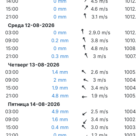
14:00
0 mm
4.5 m/s
1012
15:00
0 mm
4.6 m/s
1012
21:00
0 mm
3.1 m/s
1012
Среда 12-08-2026
03:00
0 mm
2.9.0 m/s
1012
09:00
0.2 mm
3.8 m/s
1010
15:00
0 mm
4.8 m/s
1008
21:00
0.3 mm
3 m/s
1007
Четверг 13-08-2026
03:00
1.4 mm
2.6 m/s
1005
09:00
2 mm
3 m/s
1004
15:00
1.9 mm
3.4 m/s
1004
21:00
4.8 mm
1.9 m/s
1005
Пятница 14-08-2026
03:00
4.9 mm
2.5 m/s
1004
09:00
1.6 mm
3.4 m/s
1002
15:00
0.4 mm
3.0 m/s
1003
21:00
0 mm
1.2 m/s
1003