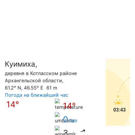
Куимиха,
С
деревня в Котласском районе
Архангельской области,
61.2° N, 46.55° E 61 m
Погода на ближайший час
14°
14°
03:43
0
mm
3
m/s