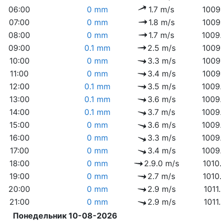
06:00
0 mm
1.7 m/s
1009
07:00
0 mm
1.8 m/s
1009
08:00
0 mm
1.7 m/s
1009
09:00
0.1 mm
2.5 m/s
1009
10:00
0 mm
3.3 m/s
1009
11:00
0 mm
3.4 m/s
1009
12:00
0.1 mm
3.5 m/s
1009
13:00
0.1 mm
3.6 m/s
1009
14:00
0.1 mm
3.7 m/s
1009
15:00
0 mm
3.6 m/s
1009
16:00
0 mm
3.3 m/s
1009
17:00
0 mm
3.4 m/s
1009
18:00
0 mm
2.9.0 m/s
1010
19:00
0 mm
2.7 m/s
1010
20:00
0 mm
2.9 m/s
1011
21:00
0 mm
2.9 m/s
1011
Понедельник 10-08-2026