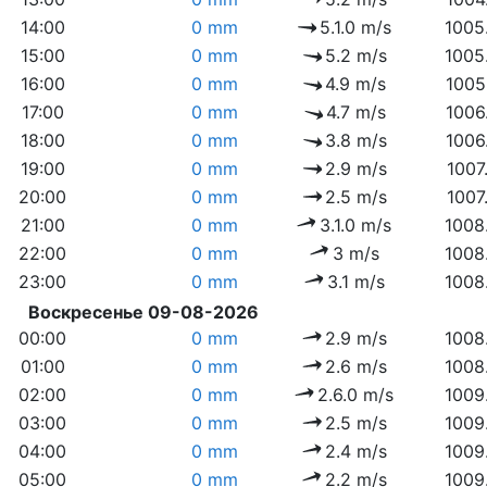
14:00
0 mm
5.1.0 m/s
1005
15:00
0 mm
5.2 m/s
1005
16:00
0 mm
4.9 m/s
1005
17:00
0 mm
4.7 m/s
1006
18:00
0 mm
3.8 m/s
1006
19:00
0 mm
2.9 m/s
1007
20:00
0 mm
2.5 m/s
1007
21:00
0 mm
3.1.0 m/s
1008
22:00
0 mm
3 m/s
1008
23:00
0 mm
3.1 m/s
1008
Воскресенье 09-08-2026
00:00
0 mm
2.9 m/s
1008
01:00
0 mm
2.6 m/s
1008
02:00
0 mm
2.6.0 m/s
1009
03:00
0 mm
2.5 m/s
1009
04:00
0 mm
2.4 m/s
1009
05:00
0 mm
2.2 m/s
1009