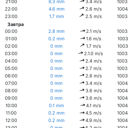
21:00
6.3 mm
3.4 m/s
1003
22:00
4.6 mm
2.6 m/s
1004
23:00
1.7 mm
2.5 m/s
1003
Завтра
00:00
2.8 mm
2.1 m/s
1003
01:00
0.2 mm
1.6 m/s
1003
02:00
0 mm
1.7 m/s
1003
03:00
0 mm
2.1.0 m/s
1003
04:00
0 mm
2.4 m/s
1003
05:00
0 mm
2.7 m/s
1003
06:00
0 mm
2.6 m/s
1003
07:00
0 mm
3.4 m/s
1004
08:00
0 mm
3.6 m/s
1004
09:00
0 mm
3.6 m/s
1004
10:00
0.1 mm
4.1 m/s
1004
11:00
0.2 mm
4.5 m/s
1004
12:00
0.2 mm
4.9 m/s
1004
13:00
0 mm
5.2 m/s
1004