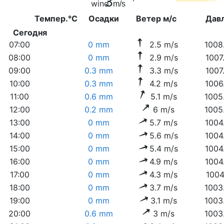
3
m/s
Темпер.°C
Осадки
Ветер м/с
Дав
Сегодня
07:00
0 mm
2.5 m/s
1008
08:00
0 mm
2.9 m/s
1007
09:00
0.3 mm
3.3 m/s
1007
10:00
0.3 mm
4.2 m/s
1006
11:00
0.6 mm
5.1 m/s
1005
12:00
0.2 mm
6 m/s
1005
13:00
0 mm
5.7 m/s
1004
14:00
0 mm
5.6 m/s
1004
15:00
0 mm
5.4 m/s
1004
16:00
0 mm
4.9 m/s
1004
17:00
0 mm
4.3 m/s
1004
18:00
0 mm
3.7 m/s
1003
19:00
0 mm
3.1 m/s
1003
20:00
0.6 mm
3 m/s
1003