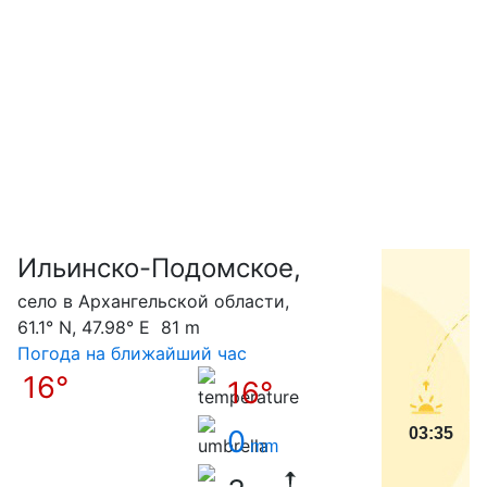
Ильинско-Подомское,
С
село в Архангельской области,
61.1° N, 47.98° E 81 m
Погода на ближайший час
16°
16°
0
03:35
mm