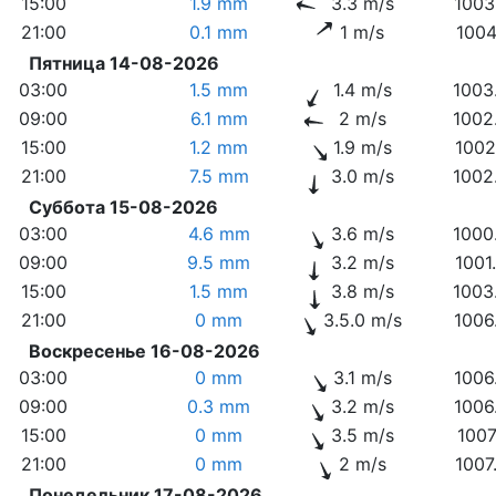
15:00
1.9 mm
3.3 m/s
1003
21:00
0.1 mm
1 m/s
1004
Пятница 14-08-2026
03:00
1.5 mm
1.4 m/s
1003
09:00
6.1 mm
2 m/s
1002
15:00
1.2 mm
1.9 m/s
1002
21:00
7.5 mm
3.0 m/s
1002
Суббота 15-08-2026
03:00
4.6 mm
3.6 m/s
1000
09:00
9.5 mm
3.2 m/s
1001
15:00
1.5 mm
3.8 m/s
1003
21:00
0 mm
3.5.0 m/s
1006
Воскресенье 16-08-2026
03:00
0 mm
3.1 m/s
1006
09:00
0.3 mm
3.2 m/s
1006
15:00
0 mm
3.5 m/s
1007
21:00
0 mm
2 m/s
1007
Понедельник 17-08-2026