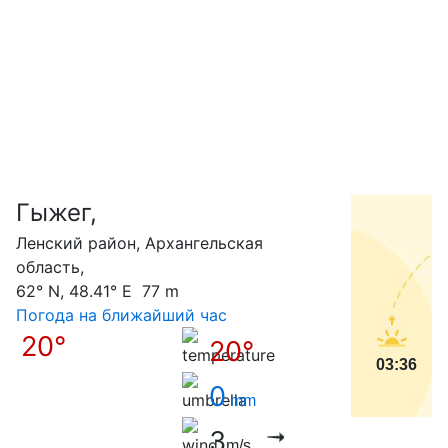
Гыжег,
С
Ленский район, Архангельская
область,
62° N, 48.41° E 77 m
Погода на ближайший час
20°
20°
03:36
0
mm
3
m/s