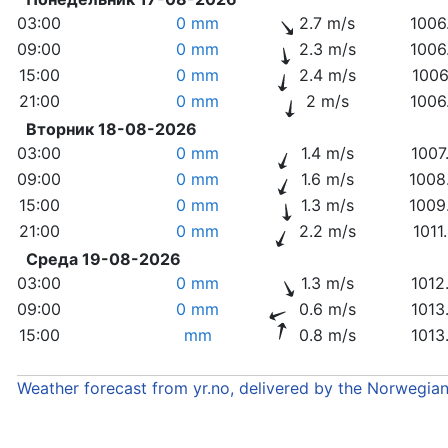
03:00
0 mm
2.7 m/s
1006
09:00
0 mm
2.3 m/s
1006
15:00
0 mm
2.4 m/s
1006
21:00
0 mm
2 m/s
1006
Вторник 18-08-2026
03:00
0 mm
1.4 m/s
1007
09:00
0 mm
1.6 m/s
1008
15:00
0 mm
1.3 m/s
1009
21:00
0 mm
2.2 m/s
1011
Среда 19-08-2026
03:00
0 mm
1.3 m/s
1012
09:00
0 mm
0.6 m/s
1013
15:00
mm
0.8 m/s
1013
Weather forecast from yr.no, delivered by the Norwegia