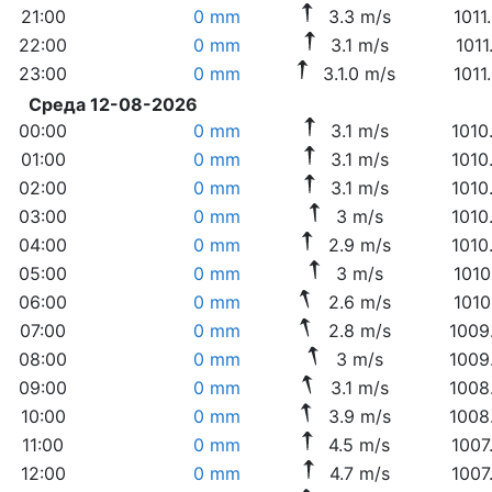
21:00
0 mm
3.3 m/s
1011
22:00
0 mm
3.1 m/s
1011
23:00
0 mm
3.1.0 m/s
1011
Среда 12-08-2026
00:00
0 mm
3.1 m/s
1010
01:00
0 mm
3.1 m/s
1010
02:00
0 mm
3.1 m/s
1010
03:00
0 mm
3 m/s
1010
04:00
0 mm
2.9 m/s
1010
05:00
0 mm
3 m/s
1010
06:00
0 mm
2.6 m/s
1010
07:00
0 mm
2.8 m/s
1009
08:00
0 mm
3 m/s
1009
09:00
0 mm
3.1 m/s
1008
10:00
0 mm
3.9 m/s
1008
11:00
0 mm
4.5 m/s
1007
12:00
0 mm
4.7 m/s
1007