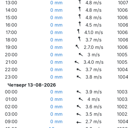
13:00
0 mm
4.8 m/s
1007
14:00
0 mm
4.8 m/s
1006
15:00
0 mm
4.8 m/s
1006
16:00
0 mm
4.5 m/s
1006
17:00
0 mm
4.1.0 m/s
1006
18:00
0 mm
3.7 m/s
1006
19:00
0 mm
2.7.0 m/s
1006
20:00
0 mm
3 m/s
1005
21:00
0 mm
3.4.0 m/s
1005
22:00
0 mm
3.7 m/s
1004
23:00
0 mm
3.8 m/s
1004
Четверг 13-08-2026
00:00
0 mm
3.9 m/s
1003
01:00
0 mm
4 m/s
1003
02:00
0 mm
3.6 m/s
1002
03:00
0 mm
3.5 m/s
1002
09:00
0 mm
2.7 m/s
1004