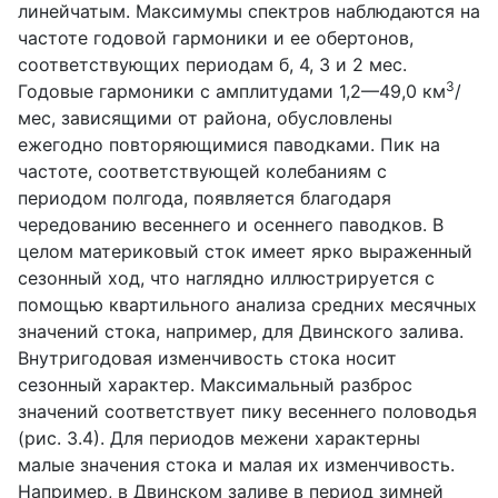
линейчатым. Максимумы спектров наблюдаются на
частоте годовой гармоники и ее обертонов,
соответствующих периодам б, 4, 3 и 2 мес.
3
Годовые гармоники с амплитудами 1,2—49,0 км
/
мес, зависящими от района, обусловлены
ежегодно повторяющимися паводками. Пик на
частоте, соответствующей колебаниям с
периодом полгода, появляется благодаря
чередованию весеннего и осеннего паводков. В
целом материковый сток имеет ярко выраженный
сезонный ход, что наглядно иллюстрируется с
помощью квартильного анализа средних месячных
значений стока, например, для Двинского залива.
Внутригодовая изменчивость стока носит
сезонный характер. Максимальный разброс
значений соответствует пику весеннего половодья
(рис. 3.4). Для периодов межени характерны
малые значения стока и малая их изменчивость.
Например, в Двинском заливе в период зимней