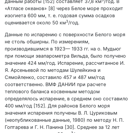
данным работы [152] составляет 37,8 км
/год. В
«Атласе океанов» [8] через Белое море проходит
изогиета 600 мм, т. е. годовая сумма осадков
3
оценивается около 50 км
/год.
Данные по испарению с поверхности Белого моря
не столь обширны. По измерениям,
производившимся в 1923— 1933 гг. на о. Мудьюг
при помощи эвапарометра Вильда, было получено
значение 424 мм/год. Испарение, рассчитанное И.
Я. Арсеньевой по методам Шулейкина и
Сямойленко, составило 457 и 487 мм/год
соответственно. ВМФ ДАНИИ при расчете
теплового баланса косвенным методом
определялось испарение, в среднем оно составило
400 мм/год [152]. Для районов Белого моря
значения испарения получены В. Л. Цуриковым
(неопубликованные данные, 1980) по методу Н. П.
Гоптарева и Г. Н. Панина [30]. Среднее за 12 лет
3