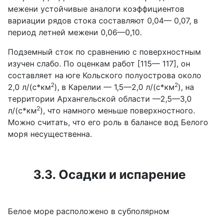
межени устойчивые аналоги коэффициентов
вариации рядов стока составляют 0,04— 0,07, в
период летней межени 0,06—0,10.
Подземный сток по сравнению с поверхностным
изучен слабо. По оценкам работ [115— 117], он
составляет на юге Кольского полуострова около
2
2
2,0 л/(с*км
), в Карелии — 1,5—2,0 л/(с*км
), на
территории Архангельской области —2,5—3,0
2
л/(с*км
), что намного меньше поверхностного.
Можно считать, что его роль в балансе вод Белого
моря несущественна.
3.3. Осадки и испарение
Белое море расположено в субполярном