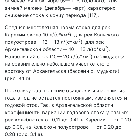
отмечается в октябре (6— 10% годового). Для
зимней межени (декабрь— март) характерно
снижение стока к концу периода [117].
Средняя многолетняя норма стока для рек
2
Карелии около 10 л/(с*км
), для рек Кольского
2
полуострова— 12— 13 л/(с*км
), для рек
2
Архангельской области— 10— 13 л/(с*км
).
2
Наибольший сток (15— 20 л/(с*км
) наблюдается
на сравнительно небольшом участке к юго-
востоку от Архангельска (бассейн р. Мудьюги)
(рис. 3.1 б)
Поскольку соотношение осадков и испарения из
года в год не остается постоянным, изменяется и
годовой сток. Так, в Архангельской области
коэффициенты вариации годового стока у разных
рек колеблются от 0,11 до 0,41, в Карелии — от 0,20
до 0,30, на Кольском полуострове — от 0,20 до
0,28 (рис. 3.1 а).