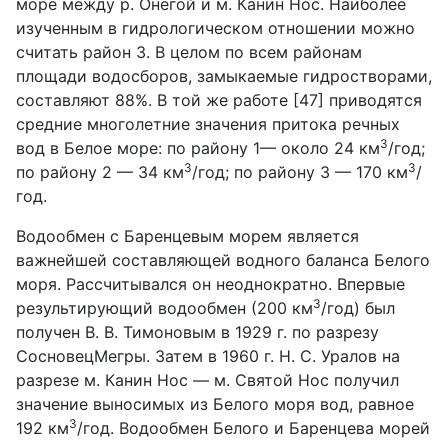
море между р. Онегой и м. Канин Нос. Наиболее
изученным в гидрологическом отношении можно
считать район 3. В целом по всем районам
площади водосборов, замыкаемые гидростворами,
составляют 88%. В той же работе [47] приводятся
средние многолетние значения притока речных
3
вод в Белое море: по району 1— около 24 км
/год;
3
3
по району 2 — 34 км
/год; по району 3 — 170 км
/
год.
Водообмен с Баренцевым морем является
важнейшей составляющей водного баланса Белого
моря. Рассчитывался он неоднократно. Впервые
3
результирующий водообмен (200 км
/год) был
получен В. В. Тимоновым в 1929 г. по разрезу
СосновецМегры. Затем в 1960 г. Н. С. Уралов на
разрезе м. Канин Нос — м. Святой Нос получил
значение выносимых из Белого моря вод, равное
3
192 км
/год. Водообмен Белого и Баренцева морей