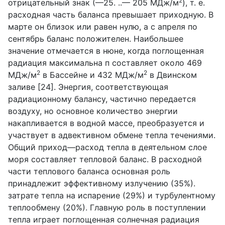
2
отрицательный знак (—25. ..— 205 МДж/м
), т. е.
расходная часть баланса превышает приходную. В
марте он близок или равен нулю, а с апреля по
сентябрь баланс положителен. Наибольшее
значение отмечается в нюне, когда поглощенная
радиация максимальна п составляет около 469
2
2
МДж/м
в Бассейне и 432 МДж/м
в Двинском
заливе [24]. Энергия, соответствующая
радиационному балансу, частично передается
воздуху, но основное количество энергии
накапливается в водной массе, преобразуется и
участвует в адвективном обмене тепла течениями.
Общий приход—расход тепла в деятельном слое
моря составляет тепловой баланс. В расходной
части теплового баланса основная роль
принадлежит эффективному излучению (35%).
затрате тепла на испарение (29%) и турбулентному
теплообмену (20%). Главную роль в поступлении
тепла играет поглощенная солнечная радиация