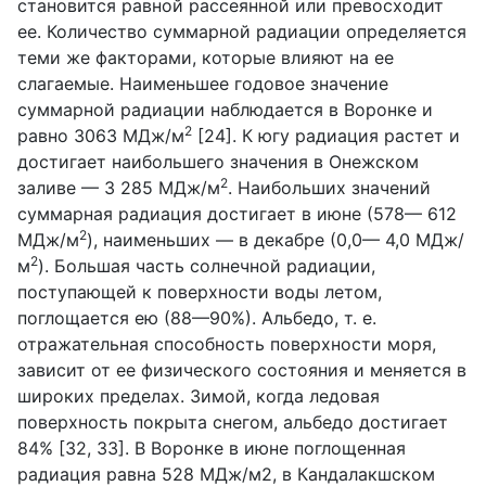
становится равной рассеянной или превосходит
ее. Количество суммарной радиации определяется
теми же факторами, которые влияют на ее
слагаемые. Наименьшее годовое значение
суммарной радиации наблюдается в Воронке и
2
равно 3063 МДж/м
[24]. К югу радиация растет и
достигает наибольшего значения в Онежском
2
заливе — 3 285 МДж/м
. Наибольших значений
суммарная радиация достигает в июне (578— 612
2
МДж/м
), наименьших — в декабре (0,0— 4,0 МДж/
2
м
). Большая часть солнечной радиации,
поступающей к поверхности воды летом,
поглощается ею (88—90%). Альбедо, т. е.
отражательная способность поверхности моря,
зависит от ее физического состояния и меняется в
широких пределах. Зимой, когда ледовая
поверхность покрыта снегом, альбедо достигает
84% [32, 33]. В Воронке в июне поглощенная
радиация равна 528 МДж/м2, в Кандалакшском