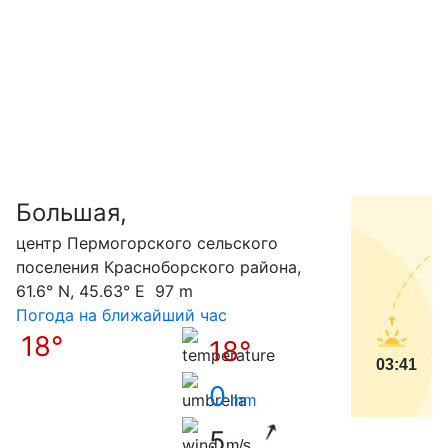
Большая,
С
центр Пермогорского сельского
поселения Красноборского района,
61.6° N, 45.63° E 97 m
Погода на ближайший час
18°
18°
03:41
0
mm
5
m/s