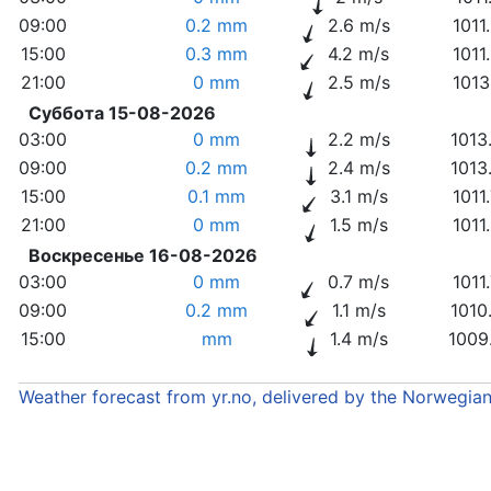
09:00
0.2 mm
2.6 m/s
1011
15:00
0.3 mm
4.2 m/s
1011
21:00
0 mm
2.5 m/s
1013
Суббота 15-08-2026
03:00
0 mm
2.2 m/s
1013
09:00
0.2 mm
2.4 m/s
1013
15:00
0.1 mm
3.1 m/s
1011
21:00
0 mm
1.5 m/s
1011
Воскресенье 16-08-2026
03:00
0 mm
0.7 m/s
1011
09:00
0.2 mm
1.1 m/s
1010
15:00
mm
1.4 m/s
1009
Weather forecast from yr.no, delivered by the Norwegia