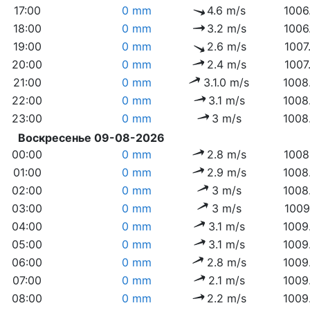
17:00
0 mm
4.6 m/s
1006
18:00
0 mm
3.2 m/s
1006
19:00
0 mm
2.6 m/s
1007
20:00
0 mm
2.4 m/s
1007
21:00
0 mm
3.1.0 m/s
1008
22:00
0 mm
3.1 m/s
1008
23:00
0 mm
3 m/s
1008
Воскресенье 09-08-2026
00:00
0 mm
2.8 m/s
1008
01:00
0 mm
2.9 m/s
1008
02:00
0 mm
3 m/s
1008
03:00
0 mm
3 m/s
1009
04:00
0 mm
3.1 m/s
1009
05:00
0 mm
3.1 m/s
1009
06:00
0 mm
2.8 m/s
1009
07:00
0 mm
2.1 m/s
1009
08:00
0 mm
2.2 m/s
1009