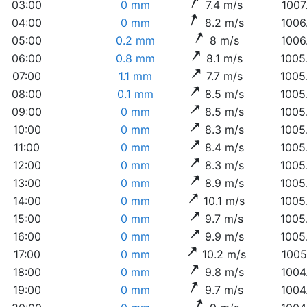
03:00
0 mm
7.4 m/s
1007
04:00
0 mm
8.2 m/s
1006
05:00
0.2 mm
8 m/s
1006
06:00
0.8 mm
8.1 m/s
1005
07:00
1.1 mm
7.7 m/s
1005
08:00
0.1 mm
8.5 m/s
1005
09:00
0 mm
8.5 m/s
1005
10:00
0 mm
8.3 m/s
1005
11:00
0 mm
8.4 m/s
1005
12:00
0 mm
8.3 m/s
1005
13:00
0 mm
8.9 m/s
1005
14:00
0 mm
10.1 m/s
1005
15:00
0 mm
9.7 m/s
1005
16:00
0 mm
9.9 m/s
1005
17:00
0 mm
10.2 m/s
1005
18:00
0 mm
9.8 m/s
1004
19:00
0 mm
9.7 m/s
1004