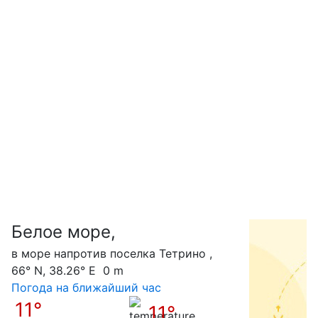
Белое море,
С
в море напротив поселка Тетрино ,
66° N, 38.26° E 0 m
Погода на ближайший час
11°
11°