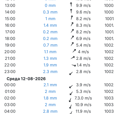
13:00
0 mm
9.9 m/s
1000
14:00
0.3 mm
9.6 m/s
1000
15:00
1 mm
8.2 m/s
1001
16:00
1.4 mm
8.3 m/s
1001
17:00
0.2 mm
8.2 m/s
1001
18:00
0.2 mm
6.9 m/s
1001
19:00
0.7 mm
5.4 m/s
1002
20:00
1.1 mm
4 m/s
1002
21:00
1.3 mm
2.8 m/s
1002
22:00
1.9 mm
1.4 m/s
1002
23:00
2.3 mm
2.8 m/s
1002
Среда 12-08-2026
00:00
2.1 mm
3.9 m/s
1002
01:00
2 mm
5.3 m/s
1002
02:00
1.8 mm
7.3.0 m/s
1003
03:00
2 mm
10.9 m/s
1003
04:00
2.8 mm
11.9 m/s
1003