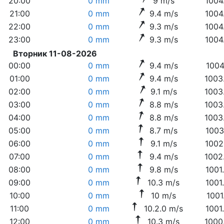
20:00
0 mm
9 m/s
1004
21:00
0 mm
9.4 m/s
1004
22:00
0 mm
9.3 m/s
1004
23:00
0 mm
9.3 m/s
1004
Вторник 11-08-2026
00:00
0 mm
9.4 m/s
1004
01:00
0 mm
9.4 m/s
1003
02:00
0 mm
9.1 m/s
1003
03:00
0 mm
8.8 m/s
1003
04:00
0 mm
8.8 m/s
1003
05:00
0 mm
8.7 m/s
1003
06:00
0 mm
9.1 m/s
1002
07:00
0 mm
9.4 m/s
1002
08:00
0 mm
9.8 m/s
1001
09:00
0 mm
10.3 m/s
1001
10:00
0 mm
10 m/s
1001
11:00
0 mm
10.2.0 m/s
1001
12:00
0 mm
10.3 m/s
1000