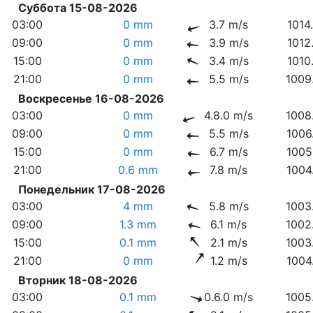
Суббота 15-08-2026
03:00
0 mm
3.7 m/s
1014
09:00
0 mm
3.9 m/s
1012
15:00
0 mm
3.4 m/s
1010
21:00
0 mm
5.5 m/s
1009
Воскресенье 16-08-2026
03:00
0 mm
4.8.0 m/s
1008
09:00
0 mm
5.5 m/s
1006
15:00
0 mm
6.7 m/s
1005
21:00
0.6 mm
7.8 m/s
1004
Понедельник 17-08-2026
03:00
4 mm
5.8 m/s
1003
09:00
1.3 mm
6.1 m/s
1002
15:00
0.1 mm
2.1 m/s
1003
21:00
0 mm
1.2 m/s
1004
Вторник 18-08-2026
03:00
0.1 mm
0.6.0 m/s
1005