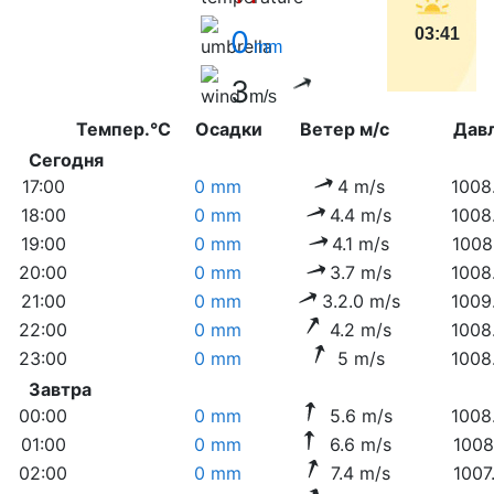
0
03:41
mm
3
m/s
Темпер.°C
Осадки
Ветер м/с
Дав
Сегодня
17:00
0 mm
4 m/s
1008
18:00
0 mm
4.4 m/s
1008
19:00
0 mm
4.1 m/s
1008
20:00
0 mm
3.7 m/s
1008
21:00
0 mm
3.2.0 m/s
1009
22:00
0 mm
4.2 m/s
1008
23:00
0 mm
5 m/s
1008
Завтра
00:00
0 mm
5.6 m/s
1008
01:00
0 mm
6.6 m/s
1008
02:00
0 mm
7.4 m/s
1007