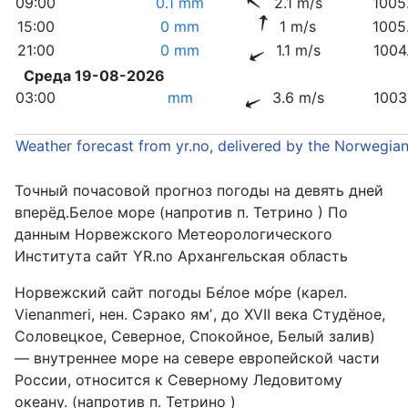
09:00
0.1 mm
2.1 m/s
1005
15:00
0 mm
1 m/s
1005
21:00
0 mm
1.1 m/s
1004
Среда 19-08-2026
03:00
mm
3.6 m/s
1003
Weather forecast from yr.no, delivered by the Norwegia
Точный почасовой прогноз погоды на девять дней
вперёд.Белое море (напротив п. Тетрино ) По
данным Норвежского Метеорологического
Института сайт YR.no Архангельская область
Норвежский сайт погоды Бе́лое мо́ре (карел.
Vienanmeri, нен. Сэрако ямʼ, до XVII века Студёное,
Соловецкое, Северное, Спокойное, Белый залив)
— внутреннее море на севере европейской части
России, относится к Северному Ледовитому
океану. (напротив п. Тетрино )